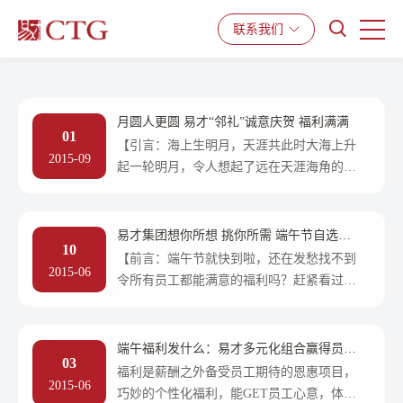
产品与服务
解决方案
资源中心
联系我们
月圆人更圆 易才“邻礼”诚意庆贺 福利满满
01
【引言：海上生明月，天涯共此时大海上升
2015-09
起一轮明月，令人想起了远在天涯海角的亲
人，此时此刻也望着同一轮明月吧。古人创
作众多优美的诗篇，却总伴随着
易才集团想你所想 挑你所需 端午节自选新
10
福利
【前言：端午节就快到啦，还在发愁找不到
2015-06
令所有员工都能满意的福利吗？赶紧看过来
吧！易才集团为今年的企业端午福利，准备
了丰富精彩的内容。除了精心挑
端午福利发什么：易才多元化组合赢得员工
03
青睐
福利是薪酬之外备受员工期待的恩惠项目，
2015-06
巧妙的个性化福利，能GET员工心意，体现