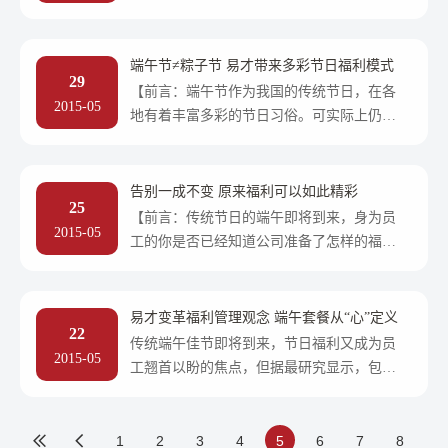
企业对员工的关怀。过去，父辈们的节日福
利常常以生活日用品（锅碗瓢盆）
端午节≠粽子节 易才带来多彩节日福利模式
29
【前言：端午节作为我国的传统节日，在各
2015-05
地有着丰富多彩的节日习俗。可实际上仍有
许多企业一成不变的每年仅将粽子礼盒作为
员工福利进行发放，编者忍不住
告别一成不变 原来福利可以如此精彩
25
【前言：传统节日的端午即将到来，身为员
2015-05
工的你是否已经知道公司准备了怎样的福
利？还是五花八门的各色粽子礼盒吗？如果
你对这样的传统福利已经厌倦，那
易才变革福利管理观念 端午套餐从“心”定义
22
传统端午佳节即将到来，节日福利又成为员
2015-05
工翘首以盼的焦点，但据最研究显示，包括
中国在内的亚太公司，花费在员工福利上的
开支与员工对福利价值认知之间
1
2
3
4
5
6
7
8