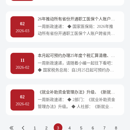
办理的通知》。
86条。 ◆ 深圳：公积金新政，可自愿提高
业、社会保障……政府工作报告这些民生干
个人缴存比例。 ◆ 沈阳：住房公积金提
货速查收。 ◆ 山西：3月起，全省灵活就业
取、贷款政策最新调整。
人员可预缴养老保险费。 ◆ 山东：关于印
26年推动所有省份开通职工医保个人账户跨
02
发《2026年全省人力资源和社会保障工作要
省共济、政策加码挖潜银发经济、海南社保
一周新政速递： ◆ 国家医保局：2026年推
2026-03
卡解锁免税新体验......
点》的通知。 ◆ 河南：关于在全省开展补
动所有省份开通职工医保个人账户跨省共
充工伤保险试点工作的通知。 ◆ 宁夏：新
济。 ◆ 国务院：打造新场景新业态，政策
增5家国家级高技能人才培养平台。 ◆ 海
加码挖潜银发经济。 ◆ 黑龙江：出台鼓励
南：全面开展“一人一档”医保数据维护工
支持创业带动就业若干政策措施。 ◆ 内蒙
本月起可预约办理25年度个税汇算清缴、人
作。
11
古：全力促进高质量充分就业。 ◆ 海南：
社部下一步工作安排重点、广西婚假拟增加
一周新政速递，请随着小编一起往下看吧：
2026-02
15天......
社保卡解锁免税新体验。 ◆ 上海：优化本
◆ 国家税务总局：自2月25日起可预约办理
市住房公积金个人住房贷款政策。 ◆ 长
25年度个人所得税综合所得汇算清缴。
春：公积金使用政策有调整。
◆ 国家医保局：2026年医保基金飞行检查将
实现全覆盖。 ◆ 人社部：下一步工作安排
《就业补助资金管理办法》升级、《新就业
02
重点。 ◆ 广西：征求意见中，婚假拟增加
形态劳动者基本权益保障办法》等政策将出
一周新政速递： ◆ 2部门：《就业补助资金
2026-02
台、北京发布《北京市工伤康复管理暂行办
15天。 ◆ 辽宁：聚焦重点群体就业，帮扶
管理办法》升级。 ◆ 人社部：《新就业形
法》......
搭建岗位供需对接连心桥。 ◆ 青海：两部
态劳动者基本权益保障办法》等政策将出
门加力促进高校毕业生“组团式”就业创业。
台。 ◆ 人社部：2025年人力资源和社会保
◆ 重庆：出台35条举措激发“银发力量”，推
障工作主要进展情况及下一步安排。 ◆ 人
1
2
3
4
5
6
7
8