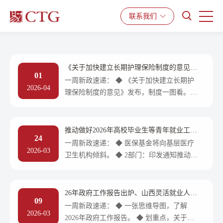
产品与服务
解决方案
资源中心
联系我们
《关于加快建立长期护理保险制度的意见》
01
发布、50条举措助力小微经营主体发展、
一周新政速递： ◆ 《关于加快建立长期护
2026-04
《医疗保障基金使用监督管理条例实施细
理保险制度的意见》发布，制度一图看。
则》发布......
◆ 九部门：推出50条举措，助力小微经营主
体发展。 ◆ 国家医保局：发布《医疗保障
基金使用监督管理条例实施细则》。 ◆ 安
推动做好2026年高校毕业生等青年就业工
24
徽：出台政策推动服务业扩能提质。 ◆ 四
作、印发工伤预防五年行动计划、医保基金
一周新政速递： ◆ 医保基金将向基层医疗
2026-03
将向基层医疗卫生机构倾斜......
川：关于实施女职工生育休假期间用人单位
卫生机构倾斜。 ◆ 2部门：印发通知推动做
补助有关事项的通知。◆ 山东：关于印发
好2026年高校毕业生等青年就业工作。 ◆ 9
《山东省灵活就业参保“一件事”工作实施方
部门：印发工伤预防五年行动计划。 ◆ 河
案》的通知。◆ 贵州：关于进一步推动落实
南：出台劳务派遣单位信用等级评价办法。
26年政府工作报告出炉、山西灵活就业人员
职工带薪错峰休假的通知。◆ 海南：发布
09
◆ 山西：为劳务派遣单位参加工伤保险立新
可预缴养老保险费、河南开展补充工伤保险
一周新政速递： ◆ 一张思维导图，了解
《关于规范购买二手房提取住房公积金业务
2026-03
试点工作......
规。 ◆ 山东：发布省市两级重点人才政策
2026年政府工作报告。 ◆ 划重点，关于就