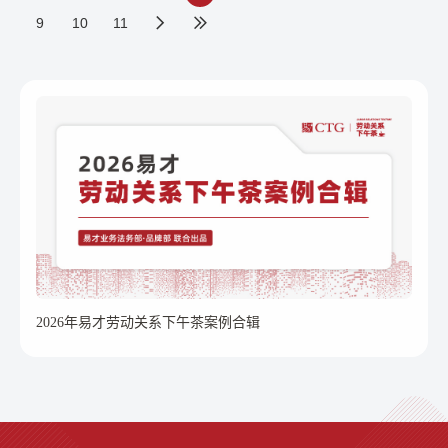
动广大老年人实现“老有所为”。 ◆ 安徽：
社部：培养更多适应发展需要的技能人才。
9
10
11
关于印发《安徽省失业保险经办规程（试
◆ 北京：发布《北京市工伤康复管理暂行办
行）》的通知。
法》。 ◆ 河北：关于贯彻实施《劳动能力
鉴定管理办法》有关问题的通知。 ◆ 福
建：3月起调整工伤保险费率。 ◆ 长沙：住
房公积金明确26年贷款倍数，2月1日起实
施。
2026年易才劳动关系下午茶案例合辑