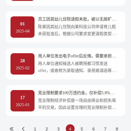
算的连续工龄时间。这一概念对于计算劳动
者的养老金等社会保险待遇具有重要意义，
将直接关系到劳动者退休后享受的待遇。因
员工因其幼儿住院请假未批，被以无故旷工
01
此，当劳动者对视同缴费年限存在异议时应
为由解雇，法院怎样判？
陈某因其幼儿住院向某科技公司申请育儿假
2025-04
当如何处理？我们今日就通过以下案例来一
未获批准后，根据公司要求变更请假类型为
探究竟。
事假，并提供了幼儿的住院材料。某科技公
司没有批准事假，并以陈某无故旷工三天为
由解除劳动合同，合法吗？
用人单位发出电子offer后反悔，需要承担违
28
约责任吗？
用人单位通知候选人被聘用都习惯发送
2025-02
offer，或者称为录取通知、录用邀请函等；
发送的形式通常采用邮件、短信或电话等方
式。offer上主要载明了岗位、入职时间、工
作地点、薪酬等信息。 发出offer，即单方发
竞业限制要求100万违约金，仅补偿5.8%的
17
出愿意与候选人建立劳动关系的一种意思表
工资，法院支持吗？
竞业限制经济补偿是一场自由择业和损失填
2025-01
示，就对用人单位产生了法律约束。 Offer
平的交易，因此设置合理的竞业限制补偿标
并不是、也不能等同于劳动合同，二者的法
准是企业保护商业秘密及知识产权的重要手
律性质不同
段。通过合理的经济补偿，减少竞业限制期
对劳动者就业的影响，企业不仅可以达到保
1
2
3
4
5
6
7
8