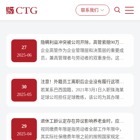
产品与服务
解决方案
资源中心
联系我们
隐瞒利益冲突被公司开除，高管索赔90万！
27
法院这样判
企业高管作为企业管理层和决策层的重要成
2025-06
员，兼具管理者与劳动者的双重身份。这意
味着高管与普通劳动者一样，受劳动法律法
规和用人单位规章制度的约束，此外，还须
遵守公司法、公司章程要求的不同于一般员
注意！外籍员工离职后企业没有履行这项义
30
工的勤勉尽职与忠诚义务。
务，可能面临赔偿风险
若某系巴西国籍，2021年3月1日入职珠海某
2025-05
足球公司担任足球教练，该公司为其办理了
《外国人工作许可证》。双方劳动合同到期
后，若某选择入职其他公司，请求某足球公
司为其注销工作许可证，被某足球公司拒
退休工龄认定存在异议影响养老金时，应当
29
绝。若某遂申请劳动仲裁，法律会支持吗？
如何处理?
视同缴费年限是指劳动者全部工作年限中，
2025-04
其实际社保缴费年限之前的按照国家规定计