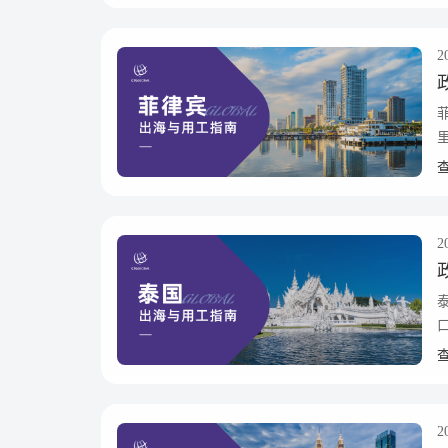
2
2
2