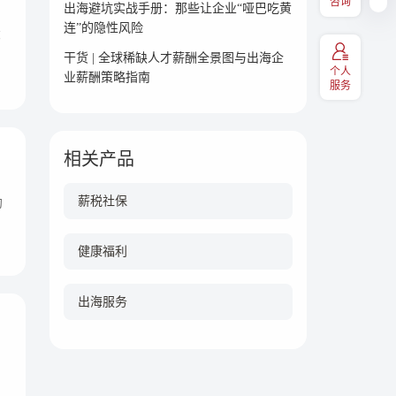
码关注
兑换、EAP等福利享受，扫码关
咨询
出海避坑实战手册：那些让企业“哑巴吃黄
注“易百汇"
连”的隐性风险
邦
干货 | 全球稀缺人才薪酬全景图与出海企
个人
业薪酬策略指南
服务
服务热线
相关产品
400-060-9891
薪税社保
约
健康福利
出海服务