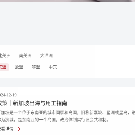
北美洲
南美洲
大洋洲
东盟
欧盟
非盟
中东
024-12-19
政策｜新加坡出海与用工指南
新加坡是一个位于东南亚的城市国家和岛国，旧称新嘉坡、星洲或星岛，
称为狮城，是东南亚的一个岛国，政治体制实行议会共和制。
查看详情