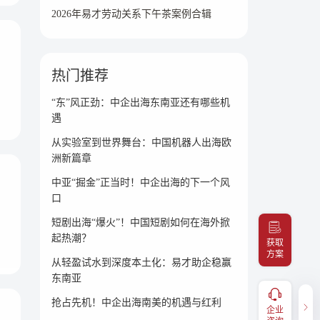
2026年易才劳动关系下午茶案例合辑
热门推荐
“东”风正劲：中企出海东南亚还有哪些机
遇
从实验室到世界舞台：中国机器人出海欧
洲新篇章
中亚“掘金”正当时！中企出海的下一个风
口
短剧出海“爆火”！中国短剧如何在海外掀
起热潮？
获取
方案
从轻盈试水到深度本土化：易才助企稳赢
东南亚
健康福利
企业咨询
抢占先机！中企出海南美的机遇与红利
服务，
补充医疗报销、体检预约、福利
企业
400-098-7766