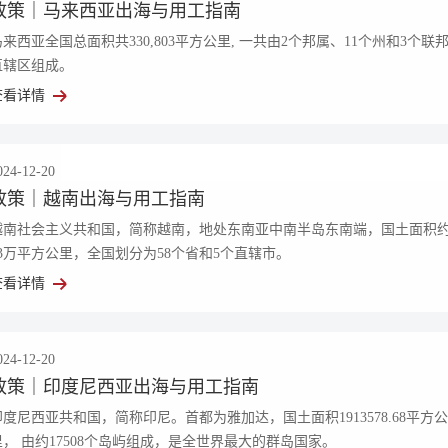
如您是易才服务雇员，扫
政策｜马来西亚出海与用工指南
“易智汇"查询办理
马来西亚全国总面积共330,803平方公里, 一共由2个邦属、11个州和3个联
直辖区组成。
查看详情
服务热线
024-12-20
政策｜越南出海与用工指南
400-108-8080
越南社会主义共和国，简称越南，地处东南亚中南半岛东南端，国土面积
33万平方公里，全国划分为58个省和5个直辖市。
查看详情
024-12-20
政策｜印度尼西亚出海与用工指南
印度尼西亚共和国，简称印尼。首都为雅加达，国土面积1913578.68平方公
里， 由约17508个岛屿组成，是全世界最大的群岛国家。