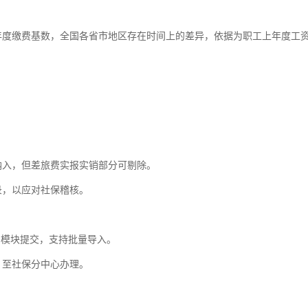
年度缴费基数，全国各省市地区存在时间上的差异，依据为职工上年度工
纳入，但差旅费实报实销部分可剔除。
录，以应对社保稽核。
"模块提交，支持批量导入。
》至社保分中心办理。