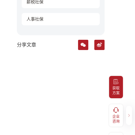
薪税社保
人事社保
分享文章
获取
方案
健康福利
企业咨询
服务，
补充医疗报销、体检预约、福利
企业
400-098-7766
码关注
兑换、EAP等福利享受，扫码关
咨询
注“易百汇"