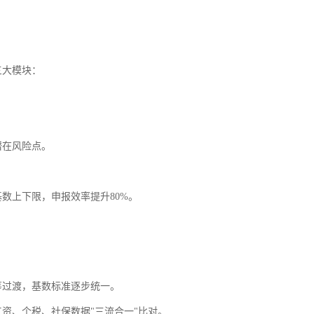
三大模块：
潜在风险点。
数上下限，申报效率提升80%。
人事服务
易才不提供个人社保代理
如您是易才服务雇员，扫
筹过渡，基数标准逐步统一。
“易智汇"查询办理
资、个税、社保数据"三流合一"比对。