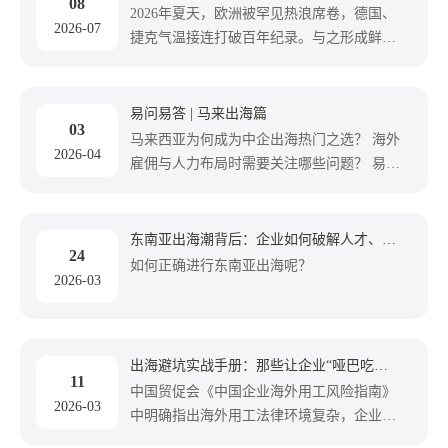
08
本土化
2026年夏天，欧洲被罕见热浪席卷，德国、
2026-07
捷克气温接连打破百年纪录。与之形成鲜明
对比的是，欧盟家庭空调渗透率仅20%，远
低于美国的90%。就在欧洲人苦不堪言时，
美的PortaSplit便携空调成了硬通货：德国首
易问易答 | 马来出海篇
03
发即售罄，二手市场溢价高达2-3倍，甚至
马来西亚为何成为中企出海热门之选？ 海外
2026-04
催生了付费查库存的网站，一举入选《时
雇佣与人力布局时需要关注哪些问题？ 易小
代》周刊2025最佳发明。 但这台机器若放在
才专栏第三期——马来出海篇，聚焦中企落
中国市场，性能参数只能算中规中矩。它能
地实操难题，帮你稳步开启出海新征程。
火遍欧洲，靠的不是颠覆性技术，而是对规
东南亚出海潮背后：企业如何破解人才、合
则的极致拿捏——国内网友戏称，美的的法
24
规与文化的“三重门”？
如何正确进行东南亚出海呢？
务、外贸和设计团队，怕是逐字啃完了欧盟
2026-03
各国的法规，把参数卡得严丝合缝。这看似
是产品的胜利，实则揭开了中企出海进入
“合规深水区”的序幕。
出海避坑实战手册：那些让企业“哑巴吃黄
11
连”的隐性风险
中国贸促会《中国企业海外用工风险指南》
2026-03
中明确指出海外用工法律环境复杂，企业在
劳动争议中常处于弱势地位，胜诉率低是普