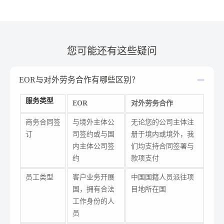
遍现象。一次看似微小的疏忽，就可能导致
巨大的代价。那么，如何精准识别并成功绕
开这些海外经营中的“隐形雷区”？
您可能还有这些疑问
EOR与对外劳务合作有哪些区别？
服务类型
EOR
对外劳务合作
商务合同签
与境外主体公
无论您的公司主体注
订
司签约或与国
册于境内或境外，我
内主体公司签
们均支持合同签署与
约
款项支付
员工类型
客户业务开展
中国国籍人员派往项
国，拥有合法
目地所在国
工作身份的人
员