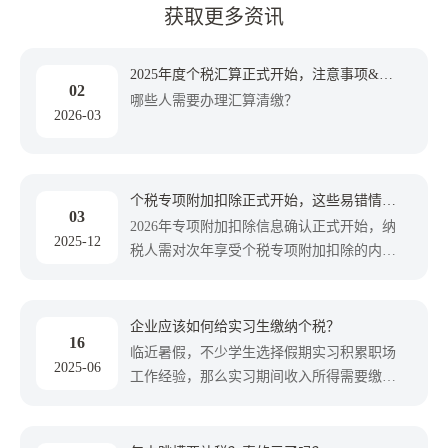
获取更多资讯
2025年度个税汇算正式开始，注意事项&操
02
作步骤→
哪些人需要办理汇算清缴？
2026-03
个税专项附加扣除正式开始，这些易错情形
03
需注意
2026年专项附加扣除信息确认正式开始，纳
2025-12
税人需对次年享受个税专项附加扣除的内容
进行确认。 7项个税专项附加扣除分别是：
子女教育、继续教育、大病医疗、住房贷款
利息、住房租金、赡养老人和3岁以下婴幼
企业应该如何给实习生缴纳个税？
16
儿照护。 那么应该如何正确申报？又有哪些
临近暑假，不少学生选择假期实习积累职场
2025-06
需要注意的易错情形呢？一起来看。
工作经验，那么实习期间收入所得需要缴纳
个税吗？计算时是按“工资薪金”还是“劳务报
酬”来预扣预缴呢？一起来看。