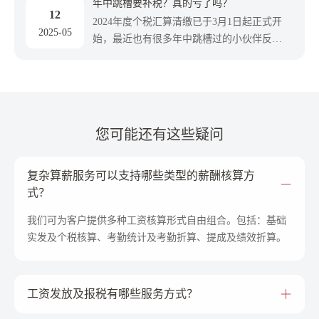
年中跳槽要补税？真的亏了吗？
12
2024年度个税汇算清缴已于3月1日起正式开
2025-05
始，最近也有很多年中跳槽过的小伙伴反
应，不知道应该如何做年度汇算，或者完成
后觉得汇算金额与预想大相径庭，这到底是
怎么回事呢，一起来看。
您可能还有这些疑问
复杂算薪服务可以支持哪些类型的薪酬核算方
式？
我们可为客户提供多种工资核算形式自由组合。包括：基础
实发及个税核算、考勤统计及考勤折算、提成及绩效折算。
工资发放及报税有哪些服务方式？