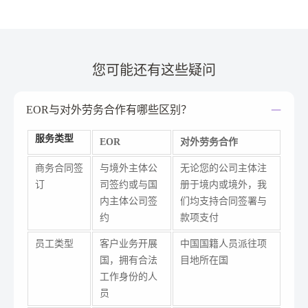
遍现象。一次看似微小的疏忽，就可能导致
巨大的代价。那么，如何精准识别并成功绕
开这些海外经营中的“隐形雷区”？
您可能还有这些疑问
EOR与对外劳务合作有哪些区别？
服务类型
EOR
对外劳务合作
商务合同签
与境外主体公
无论您的公司主体注
订
司签约或与国
册于境内或境外，我
内主体公司签
们均支持合同签署与
约
款项支付
员工类型
客户业务开展
中国国籍人员派往项
国，拥有合法
目地所在国
工作身份的人
员