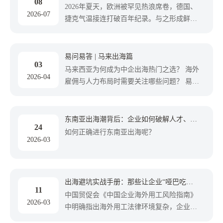
08
本土化
2026年夏天，欧洲被罕见热浪席卷，德国、
2026-07
捷克气温接连打破百年纪录。与之形成鲜明
对比的是，欧盟家庭空调渗透率仅20%，远
低于美国的90%。就在欧洲人苦不堪言时，
美的PortaSplit便携空调成了硬通货：德国首
易问易答 | 马来出海篇
03
发即售罄，二手市场溢价高达2-3倍，甚至
马来西亚为何成为中企出海热门之选？ 海外
2026-04
催生了付费查库存的网站，一举入选《时
雇佣与人力布局时需要关注哪些问题？ 易小
代》周刊2025最佳发明。 但这台机器若放在
才专栏第三期——马来出海篇，聚焦中企落
中国市场，性能参数只能算中规中矩。它能
地实操难题，帮你稳步开启出海新征程。
火遍欧洲，靠的不是颠覆性技术，而是对规
东南亚出海潮背后：企业如何破解人才、合
则的极致拿捏——国内网友戏称，美的的法
24
规与文化的“三重门”？
如何正确进行东南亚出海呢？
务、外贸和设计团队，怕是逐字啃完了欧盟
2026-03
各国的法规，把参数卡得严丝合缝。这看似
是产品的胜利，实则揭开了中企出海进入
“合规深水区”的序幕。
出海避坑实战手册：那些让企业“哑巴吃黄
11
连”的隐性风险
中国贸促会《中国企业海外用工风险指南》
2026-03
中明确指出海外用工法律环境复杂，企业在
劳动争议中常处于弱势地位，胜诉率低是普