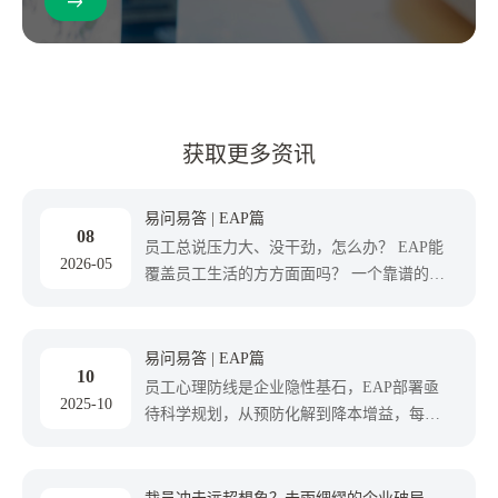
获取更多资讯
易问易答 | EAP篇
08
员工总说压力大、没干劲，怎么办？ EAP能
2026-05
覆盖员工生活的方方面面吗？ 一个靠谱的
EAP应包含哪些服务模块？ 易小才专栏第四
期 —— EAP篇，为你系统拆解员工帮助计
划，构筑组织健康防线 ，关注易才集团公众
易问易答 | EAP篇
10
号，获取专业EAP支持，让人才关怀更暖
员工心理防线是企业隐性基石，EAP部署亟
2025-10
心。
待科学规划，从预防化解到降本增益，每个
决策指向组织双赢，易问易答第十期——
EAP篇，助你高效构建心理安全网，提升团
队战力，快来关注，提出你的EAP实施困