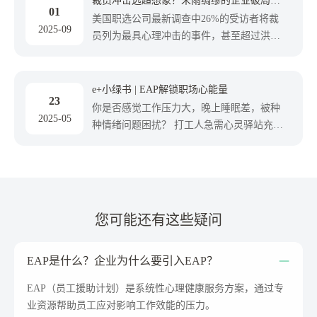
裁员冲击远超想象？未雨绸缪的企业破局之
01
惑，让专家为你定制方案，落地共赢。
道
美国职选公司最新调查中26%的受访者将裁
2025-09
员列为最具心理冲击的事件，甚至超过洪水
地震（24%）和职场暴力（23%）。“企业宣
布裁员”超过所在地区发生自然灾害、职场
暴力等重大事件，成为员工最有情绪压力事
e+小绿书 | EAP解锁职场心能量
23
件的榜首。面对这些难题，易才集团凭借专
你是否感觉工作压力大，晚上睡眠差，被种
2025-05
业的EAP服务经验，推出裁员全周期保障服
种情绪问题困扰？ 打工人急需心灵驿站充
务，从事前的预防准备，到事中的妥善干
电，易百汇助你蓄力心理能量 ，EAP心理健
预，再到事后的关怀重建，为企业提供全方
康服务，提供从评估、咨询、干预到促进的
位支持，助力企业平稳度过裁员难关。
一站式心理健康闭环服务 ，帮助员工缓解心
理压力 ，提升员工心理健康水平，实现企业
健康和谐发展。
您可能还有这些疑问
EAP是什么？企业为什么要引入EAP？
EAP（员工援助计划）是系统性心理健康服务方案，通过专
业资源帮助员工应对影响工作效能的压力。