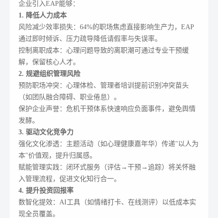
企业引入EAP能够：
1. 降低人力成本
风险减少效率损失：64%的职场焦虑直接影响生产力，EAP
通过即时倾诉、压力疏导降低请假率与失误率。
控制离职成本：心理问题导致的离职潮可通过专业干预缓
解，保留核心人才。
2. 规避组织管理风险
预防职场冲突：心理体检、管理者培训提前识别冲突苗头
（如团队融合障碍、职业倦怠）。
保护企业声誉：危机干预体系快速响应负面事件，避免舆情
发酵。
3. 驱动文化竞争力
强化文化渗透：主题活动（如心理健康嘉年华）传递"以人为
本"价值观，提升归属感。
赋能管理实践：闭环式服务（评估→干预→追踪）将关怀融
入管理流程，促进文化知行合一。
4. 提升投资回报率
数智化提效：AI工具（如情绪打卡、在线测评）以低成本实
现全员覆盖。