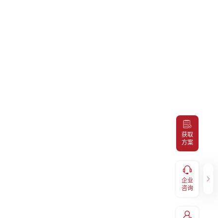
获取
方案
健康福利
企业咨询
服务，
补充医疗报销、体检预约、福利
企业
400-098-7766
码关注
兑换、EAP等福利享受，扫码关
咨询
注“易百汇"