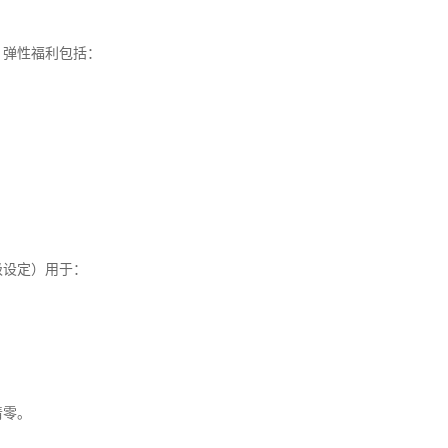
；弹性福利包括：
：
级设定）用于：
清零。