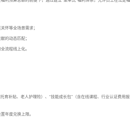
）指企业在确定年度福利预算总额的前提下，通过建立“菜单式”福利体系，允许员工在法定
。
庭关怀等全场景需求；
贡献的动态匹配；
的全流程线上化。
含托育补贴、老人护理险）、“技能成长包”（含在线课程、行业认证费用报
设置年度兑换上限。