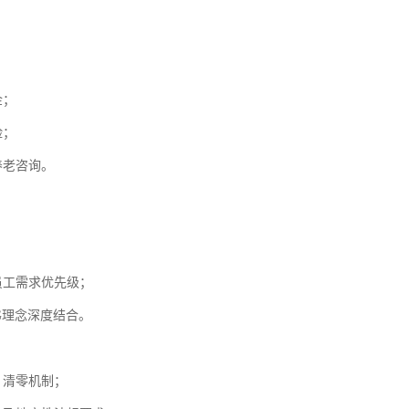
金；
险；
养老咨询。
员工需求优先级；
人事服务
G理念深度结合。
易才不提供个人社保代理
如您是易才服务雇员，扫
“易智汇"查询办理
、清零机制；