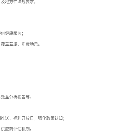
》及地方性法规要求。
服务热线
提供健康服务；
400-108-8080
，覆盖差旅、消费场景。
本效益分析报告等。
刊推送、福利开放日，强化政策认知；
、供应商评估机制。