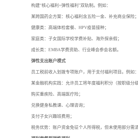
构建“核心福利+弹性福利”双轨制。例如：
某跨国药企方案：核心福利含五险一金、补充商业保险
健康类：高端体检套餐、HPV疫苗接种；
家庭类：子女国际学校学费补贴、海外探亲假；
成长类：EMBA学费资助、行业峰会参会名额。
弹性支出账户模式
员工税前收入划拨专项账户，用于支付福利项目。例如
某金融机构实践：允许员工将年度福利积分（按职级分
购买重疾险、高端医疗险；
兑换健身私教课、心理咨询；
支付子女兴趣班费用；
税务优势：账户资金免征个人所得税，但未使用部分需