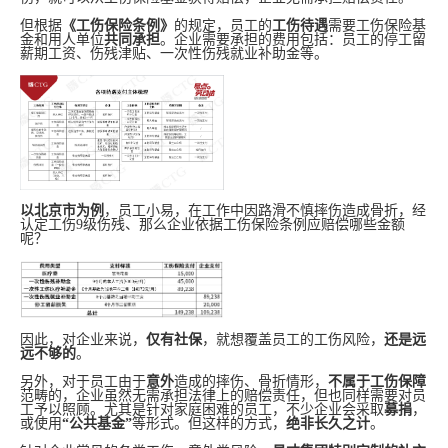
但根据
《工伤保险条例》
的规定，员工的
工伤待遇
需要工伤保险基
金和用人单位
共同承担
。企业需要承担的费用包括：员工的停工留
薪期工资、伤残津贴、一次性伤残就业补助金等。
以北京市为例
，员工小易，在工作中因路滑不慎摔伤造成骨折，经
认定工伤9级伤残、那么企业依据工伤保险条例应赔偿哪些金额
呢？
因此，对企业来说，
仅有社保
，就想覆盖员工的工伤风险，
还是远
远不够的
。
另外，对于员工由于
意外
造成的摔伤、骨折情形，
不属于
工伤保障
范畴的，企业虽然无需承担法律上的赔偿责任，但也同样需要对员
工予以照顾。尤其是针对家庭困难的员工，不少企业会采取
募捐
，
或使用
“公共基金”
等形式。但这样的方式，
绝非长久之计
。