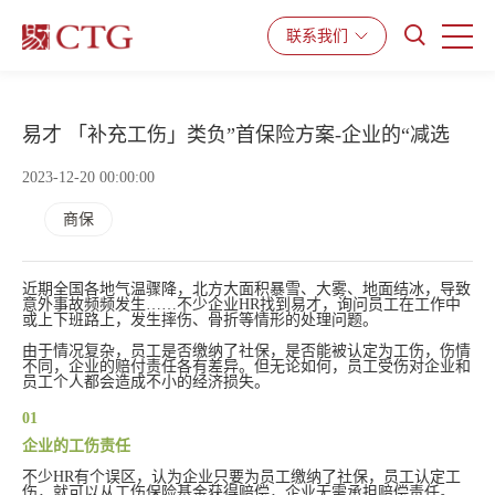
联系我们
产品与服务
解决方案
资源中心
易才 「补充工伤」类负”首保险方案-企业的“减选
2023-12-20 00:00:00
商保
近期全国各地气温骤降，北方大面积暴雪、大雾、地面结冰，导致
意外事故频频发生……不少企业HR找到易才，询问员工在工作中
或上下班路上，发生摔伤、骨折等情形的处理问题。
由于情况复杂，员工是否缴纳了社保，是否能被认定为工伤，伤情
不同，企业的赔付责任各有差异。但无论如何，员工受伤对企业和
员工个人都会造成不小的经济损失。
01
企业的工伤责任
不少HR有个误区，认为企业只要为员工缴纳了社保，员工认定工
伤，就可以从工伤保险基金获得赔偿，企业无需承担赔偿责任。