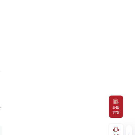
开
标
获取
方案
健康福利
企业咨询
服务，
补充医疗报销、体检预约、福利