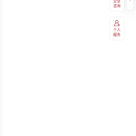
企业
400-098-7766
码关注
兑换、EAP等福利享受，扫码关
咨询
注“易百汇"
个人
服务
服务热线
400-060-9891