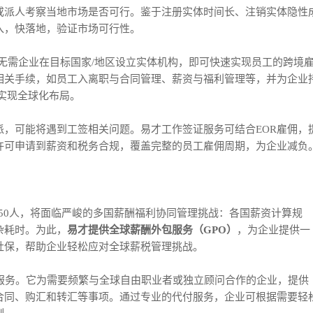
或派人考察当地市场是否可行。鉴于注册实体时间长、注销实体隐性
入，快落地，验证市场可行性。
无需企业在目标国家/地区设立实体机构，即可快速实现员工的跨境
相关手续，如员工入离职与合同管理、薪资与福利管理等，并为企业
服务热线
实现全球化布局。
400-108-8080
，可能将遇到工签相关问题。易才工作签证服务可结合EOR雇佣，
许可申请到薪资和税务合规，覆盖完整的员工雇佣周期，为企业减负
-50人，将面临严峻的多国薪酬福利协同管理挑战：各国薪资计算规
杂耗时。为此，
易才提供全球薪酬外包服务（GPO）
，为企业提供一
社保，帮助企业轻松应对全球薪税管理挑战。
服务。它为需要频繁与全球自由职业者或独立顾问合作的企业，提供
合同、购汇和转汇等事项。通过专业的代付服务，企业可根据需要轻