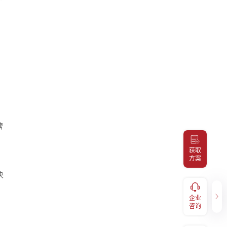
营
获取
方案
决
健康福利
企业咨询
服务，
补充医疗报销、体检预约、福利
企业
400-098-7766
码关注
兑换、EAP等福利享受，扫码关
咨询
注“易百汇"