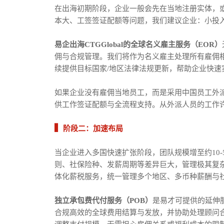
在出海初期阶段，企业一般会先在当地注册实体，
本大、工签签证配额等问题，我们建议企业：小投
易企出海CTGGlobal的全球名义雇主服务（EOR）
佣与合规管理。我们将作为名义雇主处理所有雇佣
续提供目标国家/地区法律法规更新，帮助企业快速
如果企业没有雇佣当地员工，而是采用中国员工外派
供工作签证配额与全流程支持。从外派人员的工作
▍
阶段二：加速布局
当企业进入多国快速扩张阶段，团队规模增至约10
则、社保险种、发薪周期等差异巨大，管理极其复
体化薪税服务，统一管理多个地区、多币种薪酬与
独立承包费代付服务（POB）
是易才可提供的延伸
合规高效的全球费用结算与发放，并协助处理顾问