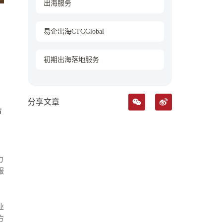
出海服务
易企出海CTGGlobal
初期出海落地服务
分享文章
布
力
服
业
方