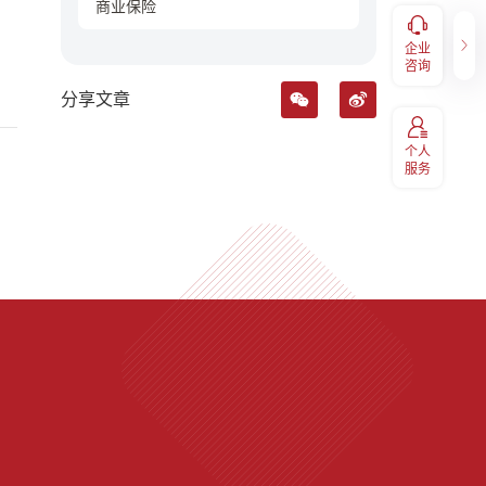
商业保险
健康福利
企业咨询
服务，
补充医疗报销、体检预约、福利
企业
400-098-7766
码关注
兑换、EAP等福利享受，扫码关
咨询
注“易百汇"
分享文章
个人
服务
服务热线
400-060-9891