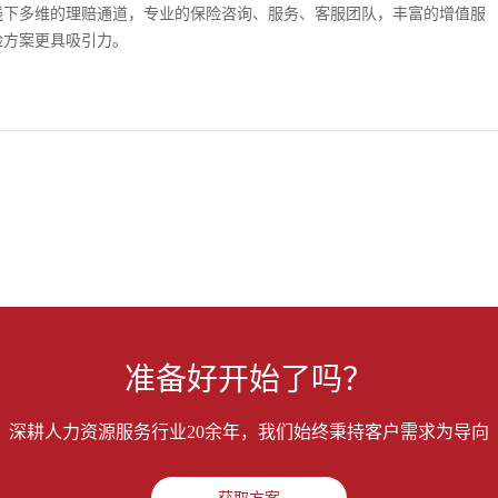
人事服务
线下多维的理赔通道，专业的保险咨询、服务、客服团队，丰富的增值服
险方案更具吸引力。
易才不提供个人社保代理
如您是易才服务雇员，扫
“易智汇"查询办理
服务热线
400-108-8080
准备好开始了吗？
深耕人力资源服务行业20余年，我们始终秉持客户需求为导向