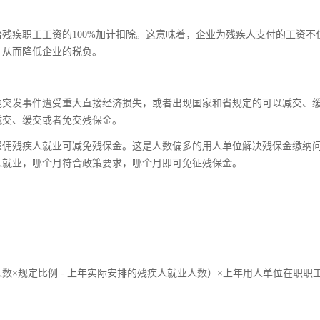
残疾职工工资的100%加计扣除。这意味着，企业为残疾人支付的工资不
，从而降低企业的税负。
他突发事件遭受重大直接经济损失，或者出现国家和省规定的可以减交、
减交、缓交或者免交残保金。
雇佣残疾人就业可减免残保金。这是人数偏多的用人单位解决残保金缴纳
人就业，哪个月符合政策要求，哪个月即可免征残保金。
×规定比例 - 上年实际安排的残疾人就业人数）×上年用人单位在职职