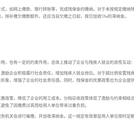
方式，如网上缴款、银行转账等，完成残保金的缴纳。对于未按规定缴纳
，除补缴欠缴数额外，还应当自欠缴之日起，按日加收5‰的滞纳金。
作用，也有一定的约束作用，总体上推动了企业与残疾人就业的良性互动
，激励企业积极履行社会责任，增加残疾人就业岗位。对于超比例安置残
会形象，增强了企业的社会责任感。同时，残保金的优惠政策也为企业提
优惠政策，降低了企业的用工成本。分档征收政策体现了激励与约束相结
又避免了因缴费过高而给用人单位带来过重负担。
税务机关会进行催缴，并加收滞纳金。这一规定有效督促用人单位按时足