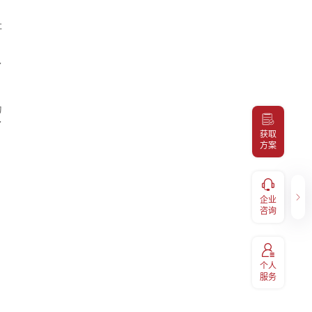
社
了
为
了
获取
方案
健康福利
企业咨询
服务，
补充医疗报销、体检预约、福利
企业
400-098-7766
码关注
兑换、EAP等福利享受，扫码关
咨询
注“易百汇"
，
个人
服务