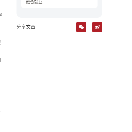
融合就业
仅
分享文章
缓
问
工