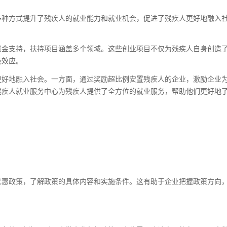
多种方式提升了残疾人的就业能力和就业机会，促进了残疾人更好地融入
资金支持，扶持项目涵盖多个领域。这些创业项目不仅为残疾人自身创造
范效应。
更好地融入社会。一方面，通过奖励超比例安置残疾人的企业，激励企业
残疾人就业服务中心为残疾人提供了全方位的就业服务，帮助他们更好地
人事服务
易才不提供个人社保代理
如您是易才服务雇员，扫
“易智汇"查询办理
优惠政策，了解政策的具体内容和实施条件。这有助于企业把握政策方向