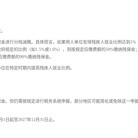
位。
金进行分档减缴。具体而言，如果用人单位安排残疾人就业比例达到1%
规定的比例（如1.5%或1.6%），则按规定应缴费额的50%缴纳残保金
应缴费额的90%缴纳残保金。
单位在特定时期内提高残疾人就业比例。
保金。但仍需按规定进行税务系统申报，部分地区可能简化或免除这一申
日起至2027年12月31日止。