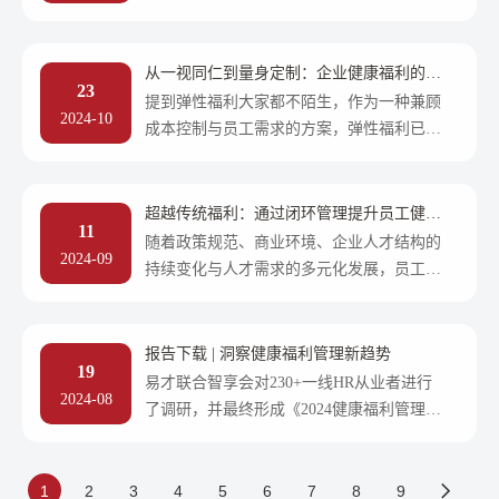
加坡、日本、美国、中东、印度都分布有办
公室。其中 50%以上会具有海外学习或就业
背景，女性员工比例超过60%。 飞书深诺认
从一视同仁到量身定制：企业健康福利的分
23
为员工的健康和幸福直接与公司的活力相关
层运营革命
提到弹性福利大家都不陌生，作为一种兼顾
2024-10
联，员工的健康、幸福状态直接影响到创造
成本控制与员工需求的方案，弹性福利已经
力与生产力，这对创意类、广告类公司尤为
在企业中被广泛应用。易才联合智享会的
重要。另一方面，企业的健康福利也是雇主
《2024健康福利管理研究报告??健康管理三
品牌的一种体现，能够提高企业竞争力......-
部曲：预防、干预与促进》（以下简称
超越传统福利：通过闭环管理提升员工健康
易才
11
《2024健康福利管理研究报告》）中发现，
与生产力
随着政策规范、商业环境、企业人才结构的
2024-09
从“弹性福利”到“分层运营”，如今的企业健
持续变化与人才需求的多元化发展，员工职
康福利已经开启了新一代的管理模式......-易
场健康福利已成为企业人才吸引、激励与保
才
留的关键策略。体检、保险等服务更多作为
相对滞后的检查或兜底服务，要真正提高组
报告下载 | 洞察健康福利管理新趋势
19
织活力、降低企业健康风险，需要健康促进
易才联合智享会对230+一线HR从业者进行
2024-08
活动以改善员工的健康行为。越来越多的企
了调研，并最终形成《2024健康福利管理研
业基于员工健康旅程，为员工提供全健康周
究报告??健康管理三部曲：预防、干预与促
期服务??从健康预防到健康干预再到健康促
进》。本届报告，将结合最新数据与往届报
进的全流程闭环管理。-易才
告，分析健康福利管理的整体现状与未来趋
1
2
3
4
5
6
7
8
9