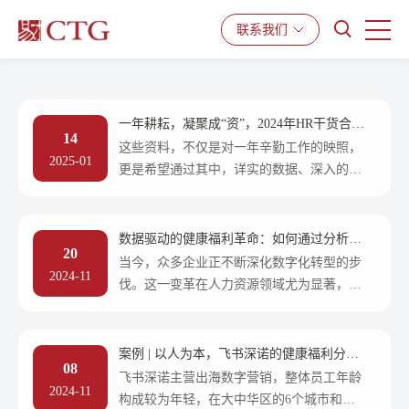
产品与服务
解决方案
资源中心
联系我们
一年耕耘，凝聚成“资”，2024年HR干货合集
14
出炉
这些资料，不仅是对一年辛勤工作的映照，
2025-01
更是希望通过其中，详实的数据、深入的分
析及宝贵的经验提炼，为企业与员工的持续
成长，提供有力的支撑与前瞻性的洞察，回
顾2024，精选出三份硬核干货，《2024健康
数据驱动的健康福利革命：如何通过分析实
20
福利管理研究报告》《2024年易才劳动关系
现员工体验与效能的双升
当今，众多企业正不断深化数字化转型的步
2024-11
下午茶案例合辑》《2024人力资源管理法律
伐。这一变革在人力资源领域尤为显著，其
及政策文件汇编》限时开放下载通道，立即
目的在于通过技术手段降低成本、提高效
获取。
率，优化员工体验。然而，在关乎员工职场
健康福利的领域，数字化的应用尚处于发展
案例 | 以人为本，飞书深诺的健康福利分层
08
阶段，其潜力和影响力仍有待进一步挖掘和
运营实践
飞书深诺主营出海数字营销，整体员工年龄
2024-11
释放。-易才
构成较为年轻，在大中华区的6个城市和新