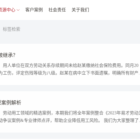
资源中心
客户案例
社会责任
关于我们
标签检索
被继承？
，用人单位在双方劳动关系存续期间未给赵某缴纳社会保险费用。同月20
为工伤，评定伤残等级为八级。赵某在病中立下书面遗嘱，明确所有财产
赵某因病死亡，赵某成向劳动争议仲裁委员会申请仲裁，请求某建筑公司向
。某建筑公司认为工伤保险待遇具有人身专属性，不属于可继承的财产，
无权向其主张支付赵某应享受的工伤保险待遇。
典型案例解析
享，劳动用工领域的精选案例，本期我们将全年案例整合《2023年易才劳动
劳动争议案例&专业律师点评，帮助企业降低用工风险。 我们为大家整理了
来看看吧-易才