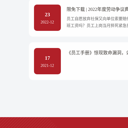
限免下载 | 2022年度劳动争
23
员工自愿放弃社保又向单位索要赔
2022-12
班工资吗？员工上岗当月猝死紧急
《员工手册》惊现致命漏洞，公
17
2021-12