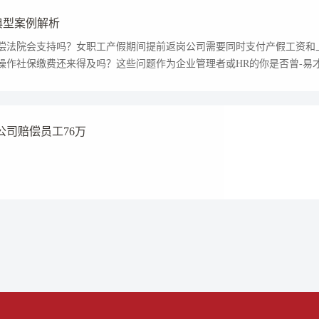
议典型案例解析
偿法院会支持吗？女职工产假期间提前返岗公司需要同时支付产假工资和
操作社保缴费还来得及吗？这些问题作为企业管理者或HR的你是否曾-易
司赔偿员工76万
人事服务
易才不提供个人社保代理
如您是易才服务雇员，扫
“易智汇"查询办理