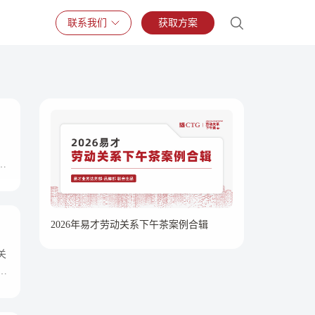
联系我们
获取方案
由
其
赵
2026年易才劳动关系下午茶案例合辑
关
合