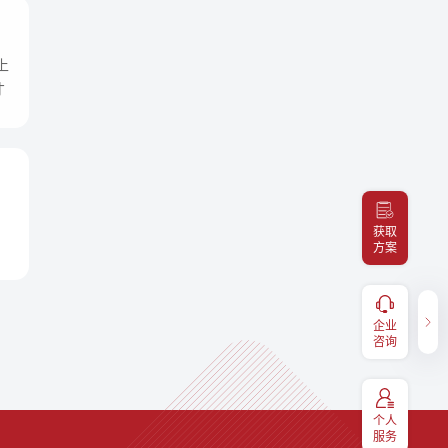
上
才
获取
方案
健康福利
企业咨询
服务，
补充医疗报销、体检预约、福利
企业
400-098-7766
码关注
兑换、EAP等福利享受，扫码关
咨询
注“易百汇"
个人
服务