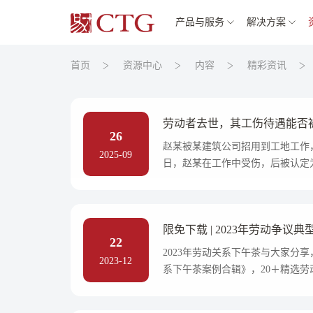
产品与服务
解决方案
首页
资源中心
内容
精彩资讯
劳动者去世，其工伤待遇能否
26
赵某被某建筑公司招用到工地工作
2025-09
日，赵某在工作中受伤，后被认定
其儿子赵某成继承，2023年3月
支付其父亲赵某应享受的工伤待遇
某死亡后的权利主体灭失，赵某成
限免下载 | 2023年劳动争议
22
2023年劳动关系下午茶与大家分
2023-12
系下午茶案例合辑》，20＋精选
辑中，关注度最高的4个案例，一起