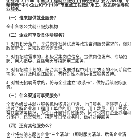
企业和“3个100”市重点工程就业服务工作的通知》
要为2693家“专
精特新”中小企业和“3个100”市重点工程做好用工、政策解读等就
业服务。
（一）谁来提供就业服务？
全市各级公共就业服务机构
（二）企业可享受具体啥服务？
1. 对有积分落户、享受岗补社补优惠等政策咨询服务需求的，做好
政策解读，告知政策咨询渠道。
2. 对有招聘需求的，积极采集岗位信息，提供岗位发布、专场招
聘、用人指导、直播带岗等招聘用工服务。
3. 对有招聘计划的，结合其在发展过程中对用工方面的不同阶段性
需求，做好及时跟踪回访，有针对性地提供相应服务支持。
4. 对暂无招聘需求的，将与企业建立“联系卡”，做好后续跟踪服
务。
（三）什么渠道可享受服务？
全市各级公共就业服务机构将通过电话、上门服务、座谈等方式，
通过了解企业和工程用工单位的用工方式、用工数量、用工需求、
帮扶需求等情况，为企业开展针对性服务。同时也将在企业办理积
分落户、档案管理、招聘等日常业务时，做好对接服务。
（四）还有其他服务么？
企业将被纳入服务企业“三个清单”（即时服务清单、后备企业清