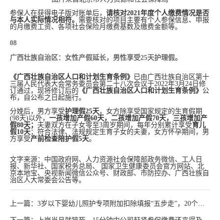
参保人在获得电子版对账单后，
请核对2021年度个人缴费情况是否
与本人实际情况相符。
需要核对的项目主要有个人参保信息、申报
的月缴费工资、各项社会保险月缴费基数及缴费金额等。
08
广西壮族自治区：女性产假延长，男性享受25天护理假。
《广西壮族自治区人口和计划生育条例》
已由广西壮族自治区第十
三届人民代表大会常务委员会第二十八次会议于2022年3月24日修
订通过，现将修订后的
《广西壮族自治区人口和计划生育条例》
公
布，自公布之日起施行。
分娩后，男方享受
护理假25天
，女方除享受国家规定的生育假期
(98天)以外，
一孩增加产假60天，二孩增加产假70天，三孩增加产
假80天；
夫妻双方在子女零至3周岁期间，每年分别累计享受
育儿
假10天
；符合法律、法规规定生育子女的夫妻，女方怀孕期间，男
方享受
产前检查陪护假5天
。
文字来源：中国政府网、人力资源社会保障部政务微信、工人日
报、新华社、国家税务总局、 国家卫生健康委员会官方网站、北
京本地宝、央视新闻微信公众号、财政部、市防控办、广西壮族自
治区人大常委会公告等。
上一篇：3岁以下婴幼儿照护专项附加扣除填报“五步走”，20个热
点问题一文读懂→