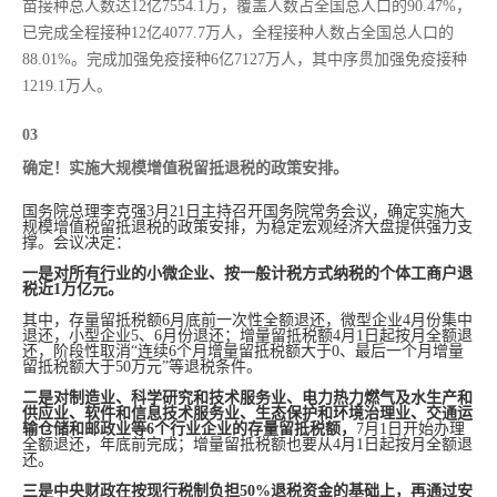
苗接种总人数达12亿7554.1万，覆盖人数占全国总人口的90.47%，
已完成全程接种12亿4077.7万人，全程接种人数占全国总人口的
88.01%。完成加强免疫接种6亿7127万人，其中序贯加强免疫接种
1219.1万人。
03
确定！实施大规模增值税留抵退税的政策安排。
国务院总理李克强3月21日主持召开国务院常务会议，确定实施大
规模增值税留抵退税的政策安排，为稳定宏观经济大盘提供强力支
撑。会议决定：
一是对所有行业的小微企业、按一般计税方式纳税的个体工商户退
税近1万亿元。
其中，存量留抵税额6月底前一次性全额退还，微型企业4月份集中
退还，小型企业5、6月份退还；增量留抵税额4月1日起按月全额退
还，阶段性取消“连续6个月增量留抵税额大于0、最后一个月增量
留抵税额大于50万元”等退税条件。
二是对制造业、科学研究和技术服务业、电力热力燃气及水生产和
供应业、软件和信息技术服务业、生态保护和环境治理业、交通运
输仓储和邮政业等6个行业企业的存量留抵税额，
7月1日开始办理
全额退还，年底前完成；增量留抵税额也要从4月1日起按月全额退
还。
三是中央财政在按现行税制负担50%退税资金的基础上，再通过安