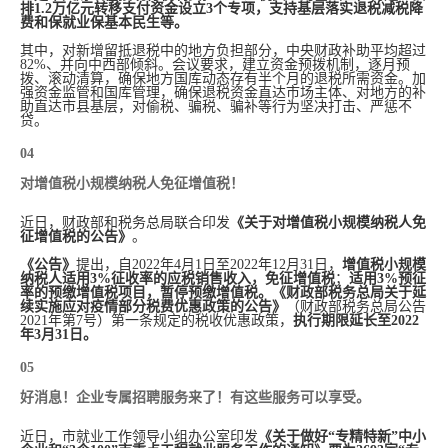
排1.2万亿元转移支付资金设立3个专项，支持基层落实退税减税降
费和保就业保基本民生等。
其中，对新增留抵退税中的地方负担部分，中央财政补助平均超过
82%、并向中西部倾斜。会议要求，建立资金预拨机制，逐月预
拨、滚动清算，确保地方国库动态存有半个月的退税所需资金。加
强资金监管和国库管理，确保退税资金直达市场主体、对地方的补
助直达市县基层，对偷税、骗税、骗补等行为坚决打击、严惩不
贷。
04
对增值税小规模纳税人免征增值税！
近日，财政部和税务总局联合印发
《关于对增值税小规模纳税人免
征增值税的公告》
。
《公告》
提出，自2022年4月1日至2022年12月31日，
增值税小规模
纳税人适用3%征收率的应税销售收入，免征增值税
；
适用3%预征
率的预缴增值税项目，暂停预缴增值税。
《财政部税务总局关于延
续实施应对疫情部分税费优惠政策的公告》
（财政部税务总局公告
2021年第7号）第一条规定的税收优惠政策，
执行期限延长至2022
年3月31日。
05
好消息！企业专属招聘服务来了！有这些服务可以享受。
近日，市就业工作领导小组办公室印发
《关于做好“专精特新”中小