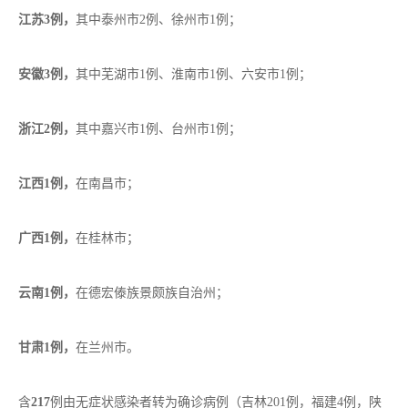
江苏3例，
其中泰州市2例、徐州市1例；
安徽3例，
其中芜湖市1例、淮南市1例、六安市1例；
浙江2例，
其中嘉兴市1例、台州市1例；
江西1例，
在南昌市；
广西1例，
在桂林市；
云南1例，
在德宏傣族景颇族自治州；
甘肃1例，
在兰州市。
含
217
例由无症状感染者转为确诊病例（吉林201例，福建4例，陕