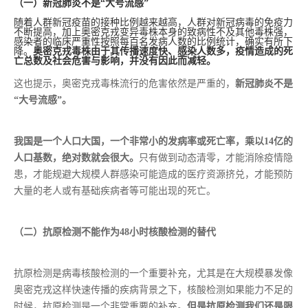
（一）新冠肺炎不是“大号流感”
随着人群新冠疫苗的接种比例越来越高，人群对新冠病毒的免疫力
不断提高，加上奥密克戎变异毒株本身的致病性不及其他毒株强，
感染者的临床严重性按照每百名发病人数的比例统计，确实有所下
降。
奥密克戎毒株由于其传播速度快、感染人数多，疫情造成的死
亡总数及社会危害与影响，并没有因此而减轻。
这也提示，奥密克戎毒株流行的危害依然是严重的，
新冠肺炎不是
“大号流感”。
我国是一个人口大国，一个非常小的发病率或死亡率，乘以14亿的
人口基数，绝对数就会很大。
只有做到动态清零，才能消除疫情隐
患，才能规避大规模人群感染可能造成的医疗资源挤兑，才能预防
大量的老人或有基础疾病者等可能出现的死亡。
（二）抗原检测不能作为48小时核酸检测的替代
抗原检测是病毒核酸检测的一个重要补充，尤其是在大规模暴发像
奥密克戎这样快速传播的疾病背景之下，核酸检测如果能力不足的
时候，抗原检测是一个非常重要的补充。
但是抗原检测我们还是限