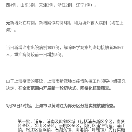
西4例，山东3例，天津2例，浙江2例，辽宁1例）。
无
新增死亡病例。新增疑似病例
6
例，均为境外输入病例（均在上
海）。
当日新增治愈出院病例
1097
例，解除医学观察的密切接触者
26867
人，重症病例较前一日
增加5
例。
由于上海疫情的蔓延，上海市新冠肺炎疫情防控工作领导小组研究
决定，
在全市范围内开展新一轮切块式、网格化核酸筛查。
3月28日5时起，上海市以黄浦江为界分区分批实施核酸筛查。
第一批，浦东、浦南及毗邻区域（包括浦东新区全区，奉贤
区全区，金山区全区，崇明区全区，闵行区浦锦街道、浦江
镇，松江区新浜镇、石湖荡镇、泖港镇、叶榭镇）先行实施