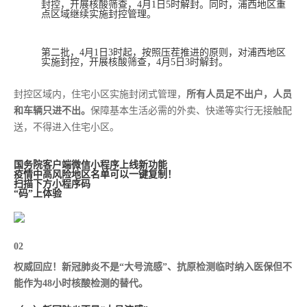
封控，开展核酸筛查，4月1日5时解封。同时，浦西地区重
点区域继续实施封控管理。
第二批，4月1日3时起，按照压茬推进的原则，对浦西地区
实施封控，开展核酸筛查，4月5日3时解封。
封控区域内，住宅小区实施封闭式管理，
所有人员足不出户，人员
和车辆只进不出。
保障基本生活必需的外卖、快递等实行无接触配
送，不得进入住宅小区。
国务院客户端微信小程序上线新功能
疫情中高风险地区名单可以一键复制！
扫描下方小程序码
“码”上体验
02
权威回应！新冠肺炎不是“大号流感”、抗原检测临时纳入医保但不
能作为48小时核酸检测的替代。