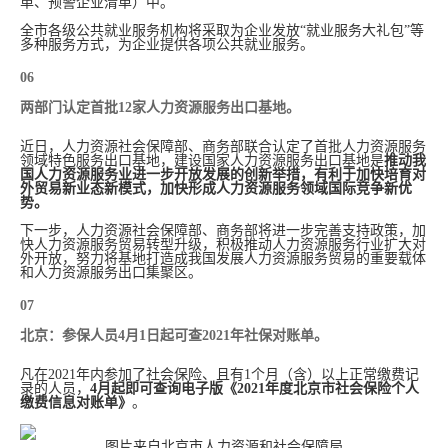
单、预警企业清单）中。
全市各级公共就业服务机构将采取为企业发放“就业服务大礼包”等
多种服务方式，为企业提供各项公共就业服务。
06
两部门认定首批12家人力资源服务出口基地。
近日，人力资源社会保障部、商务部联合认定了首批人力资源服务
领域特色服务出口基地，建设国家人力资源服务出口基地是
推动我
国人力资源服务业进一步开放发展的创新举措，有利于加快培育对
外贸易新业态新模式，加快形成人力资源服务领域国际竞争新优
势。
下一步，人力资源社会保障部、商务部将进一步完善支持政策，加
快人力资源服务贸易转型升级，积极推动人力资源服务行业扩大对
外开放，努力将基地打造成我国发展人力资源服务贸易的重要载体
和人力资源服务出口集聚区。
07
北京：参保人员4月1日起可查2021年社保对账单。
凡在2021年内参加了社会保险、且有1个月（含）以上正常缴费记
录的人员，
4月起即可查询电子版
《2021年度北京市社会保险个人
缴费信息对账单》
。
图片来自北京市人力资源和社会保障局