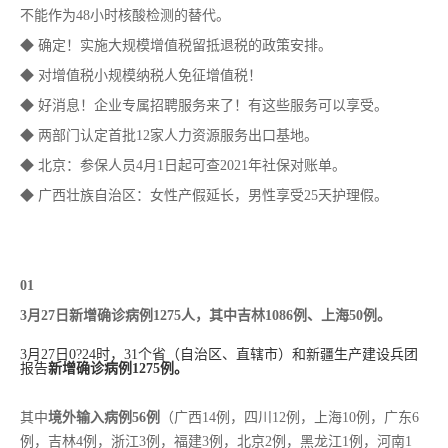
不能作为48小时核酸检测的替代。
◆ 确定！实施大规模增值税留抵退税的政策安排。
◆ 对增值税小规模纳税人免征增值税！
◆ 好消息！企业专属招聘服务来了！有这些服务可以享受。
◆ 两部门认定首批12家人力资源服务出口基地。
◆ 北京：参保人员4月1日起可查2021年社保对账单。
◆ 广西壮族自治区：女性产假延长，男性享受25天护理假。
01
3月27日新增确诊病例1275人，其中吉林1086例、上海50例。
3月27日0?24时，31个省（自治区、直辖市）和新疆生产建设兵团
报告
新增确诊病例1275例。
其中
境外输入病例56例
（广西14例，四川12例，上海10例，广东6
例，吉林4例，浙江3例，福建3例，北京2例，黑龙江1例，河南1