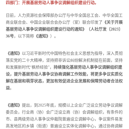
四部门：开展基层劳动人事争议调解组织建设行动。
日前，人力资源社会保障部办公厅与中华全国总工会、中华全国工
商业联合会、中国企业联合会办公厅（室）联合印发了
《关于开展
基层劳动人事争议调解组织建设行动的通知》（人社厅发〔2023〕
36号
，以下简称
《通知》
）。
《通知》
以习近平新时代中国特色社会主义思想为指导，深入贯彻
落实党的二十大精神，坚持把非诉讼纠纷解决机制挺在前面，坚持
和发展新时代“枫桥经验”，
持续强化基层劳动人事争议调解组织建
设，提升基层劳动人事争议协商调解工作效能，将更多争议实质化
解在基层和萌芽状态，更加有效促进企业发展和保障劳动者合法权
益
。
《通知》
提出，到2025年底，规模以上企业广泛设立劳动争议调解
委员会，行业商（协）会广泛设立商（协）会调解组织，有条件的
市、县两级劳动人事争议仲裁院普遍设立调解中心，争议案件易发
高发地区的乡镇（街道）普遍设立实体化调解中心，通过协商调解