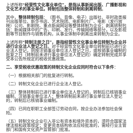
上述所称
“经营性文化事业单位”，是指从事新闻出版、广播影视和
文化艺术的事业单位。转制包括整体转制和剥离转制
。
其中，
整体转制包括
：（图书、音像、电子）出版社、非时政类报
刊出版单位、新华书店、艺术院团、电影制片厂、电影（发行放
映）公司、影剧院、重点新闻网站等整体转制为企业；剥离转制包
括：新闻媒体中的广告、印刷、发行、传输网络等部分，以及影视
剧等节目制作与销售机构，从事业体制中剥离出来转制为企业。
上述所称
“转制注册之日”，是指经营性文化事业单位转制为企业并
进行企业法人登记之日
。对于经营性文化事业单位转制前已进行企
业法人登记，则按注销事业单位法人登记之日，或核销事业编制的
批复之日（转制前未进行事业单位法人登记的）确定转制完成并享
受本公告所规定的税收优惠政策。
二、享受税收优惠政策的转制文化企业应同时符合以下条件
：
（一）根据相关部门的批复进行转制。
（二）转制文化企业已进行企业法人登记。
（三）整体转制前已进行事业单位法人登记的，转制后已核销事业
编制、注销事业单位法人；整体转制前未进行事业单位法人登记
的，转制后已核销事业编制。
（四）已同在职职工全部签订劳动合同，按企业办法参加社会保
险。
（五）转制文化企业引入非公有资本和境外资本的，须符合国家法
律法规和政策规定；变更资本结构依法应经批准的，需经行业主管
部门和国有文化资产监管部门批准。