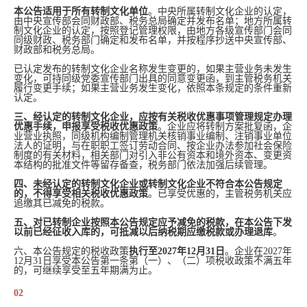
本公告适用于所有转制文化单位
。中央所属转制文化企业的认定，
由中央宣传部会同财政部、税务总局确定并发布名单；地方所属转
制文化企业的认定，按照登记管理权限，由地方各级宣传部门会同
同级财政、税务部门确定和发布名单，并按程序抄送中央宣传部、
财政部和税务总局。
已认定发布的转制文化企业名称发生变更的，如果主营业务未发生
变化，可持同级党委宣传部门出具的同意变更函，到主管税务机关
履行变更手续；如果主营业务发生变化，依照本条规定的条件重新
认定。
三、经认定的转制文化企业，应按有关税收优惠事项管理规定办理
优惠手续，申报享受税收优惠政策
。企业应将转制方案批复函，企
业营业执照，同级机构编制管理机关核销事业编制、注销事业单位
法人的证明，与在职职工签订劳动合同、按企业办法参加社会保险
制度的有关材料，相关部门对引入非公有资本和境外资本、变更资
本结构的批准文件等留存备查，税务部门依法加强后续管理。
四、未经认定的转制文化企业或转制文化企业不符合本公告规定
的，不得享受相关税收优惠政策
。已享受优惠的，主管税务机关应
追缴其已减免的税款。
五、对已转制企业按照本公告规定应予减免的税款，在本公告下发
以前已经征收入库的，可抵减以后纳税期应缴税款或办理退库
。
六、本公告规定的税收政策
执行至2027年12月31日
。企业在2027年
12月31日享受本公告第一条第（一）、（二）项税收政策不满五年
的，可继续享受至五年期满为止。
02