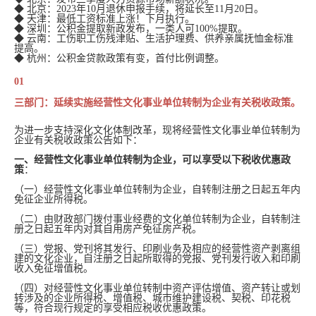
◆ 北京：2023年10月退休申报手续，将延长至11月20日。
◆ 天津：最低工资标准上涨！下月执行。
◆ 深圳：公积金提取新政发布，一类人可100%提取。
◆ 云南：工伤职工伤残津贴、生活护理费、供养亲属抚恤金标准
提高。
◆ 杭州：公积金贷款政策有变，首付比例调整。
01
三部门：延续实施经营性文化事业单位转制为企业有关税收政策。
为进一步支持深化文化体制改革，现将经营性文化事业单位转制为
企业有关税收政策公告如下：
一、经营性文化事业单位转制为企业，可以享受以下税收优惠政
策
：
（一）经营性文化事业单位转制为企业，自转制注册之日起五年内
免征企业所得税。
（二）由财政部门拨付事业经费的文化单位转制为企业，自转制注
册之日起五年内对其自用房产免征房产税。
（三）党报、党刊将其发行、印刷业务及相应的经营性资产剥离组
建的文化企业，自注册之日起所取得的党报、党刊发行收入和印刷
收入免征增值税。
（四）对经营性文化事业单位转制中资产评估增值、资产转让或划
转涉及的企业所得税、增值税、城市维护建设税、契税、印花税
等，符合现行规定的享受相应税收优惠政策。