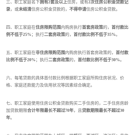
三、职工家庭名下
拥有2套及以上
住房，或有
2次住房公积金贷款记
录
，或
未结清
住房公积金贷款的，
不得申请
住房公积金贷款。
四、职工家庭在
住房限购范围
内购房执行
首套房政策
的，
首付款比
例不低于25%
；执行
二套房政策
的，
首付款比例不低于35%
。
五、职工家庭在
非住房限购范围
内购房执行首套房政策的，
首付款
比例不低于20%
；执行
二套房政策
的，
首付款比例不低于30%
。
六、每笔贷款的具体首付款比例根据职工家庭所购住房状况、价
格、家庭还款能力及信用状况等因素综合确定。
七、职工家庭使用住房公积金贷款购买二手住房的，二手住房房龄
加贷款期限
合计年限最长不超过70年
，且
贷款期限最长不超过30
年
。