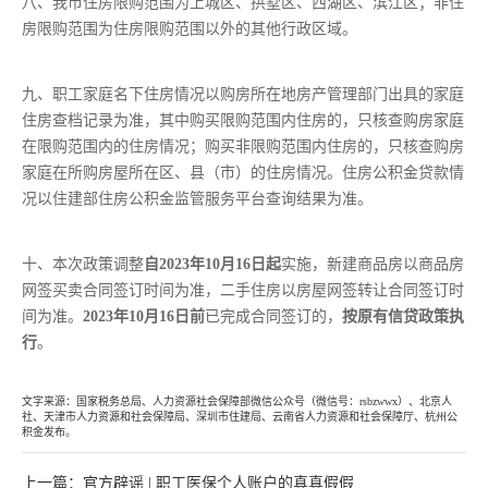
八、我市住房限购范围为上城区、拱墅区、西湖区、滨江区；非住
房限购范围为住房限购范围以外的其他行政区域。
九、职工家庭名下住房情况以购房所在地房产管理部门出具的家庭
住房查档记录为准，其中购买限购范围内住房的，只核查购房家庭
在限购范围内的住房情况；购买非限购范围内住房的，只核查购房
家庭在所购房屋所在区、县（市）的住房情况。住房公积金贷款情
况以住建部住房公积金监管服务平台查询结果为准。
十、本次政策调整
自
2023年10月16日起
实施，新建商品房以商品房
网签买卖合同签订时间为准，二手住房以房屋网签转让合同签订时
间为准。
2023年10月16日前
已完成合同签订的，
按原有信贷政策执
行
。
文字来源：国家税务总局、人力资源社会保障部微信公众号（微信号：rsbzwwx）、北京人
社、天津市人力资源和社会保障局、深圳市住建局、云南省人力资源和社会保障厅、杭州公
积金发布。
上一篇：官方辟谣 | 职工医保个人账户的真真假假