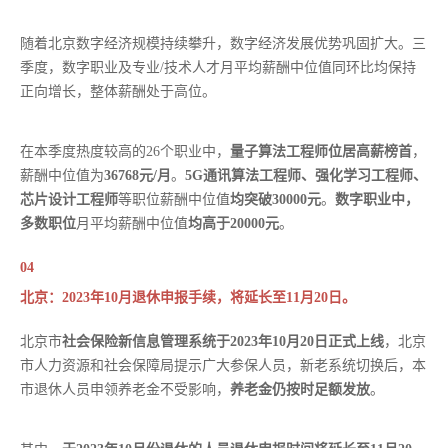
随着北京数字经济规模持续攀升，数字经济发展优势巩固扩大。三
季度，数字职业及专业/技术人才月平均薪酬中位值同环比均保持
正向增长，整体薪酬处于高位。
在本季度热度较高的26个职业中，
量子算法工程师位居高薪榜首
，
薪酬中位值为
36768元/月
。
5G通讯算法工程师、强化学习工程师、
芯片设计工程师
等职位薪酬中位值
均突破30000元
。
数字职业中，
多数职位
月平均薪酬中位值
均高于20000元
。
04
北京：2023年10月退休申报手续，将延长至11月20日。
北京市
社会保险新信息管理系统于2023年10月20日正式上线
，北京
市人力资源和社会保障局提示广大参保人员，新老系统切换后，本
市退休人员申领养老金不受影响，
养老金仍按时足额发放
。