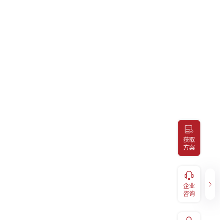
获取
方案
健康福利
企业咨询
服务，
补充医疗报销、体检预约、福利
企业
400-098-7766
码关注
兑换、EAP等福利享受，扫码关
咨询
注“易百汇"