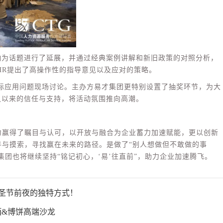
服务热线
响为话题进行了延展，并通过经典案例讲解和新旧政策的对照分析，
HR提出了高操作性的指导意见以及应对的策略。
400-108-8080
际应用问题现场讨论。主办方易才集团更特别设置了抽奖环节，为大
久以来的信任与支持，将活动氛围推向高潮。
力赢得了瞩目与认可，以开放与融合为企业蓄力加速赋能，更以创新
寻与摸索，寻找赢在未来的路径。是做了“别人想做但不敢做的事
团也将继续坚持“铭记初心，‘易’往直前”，助力企业加速腾飞。
万圣节前夜的独特方式！
酒&博饼高端沙龙