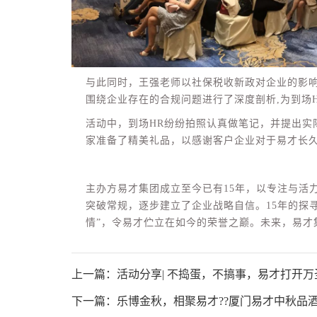
与此同时，王强老师以社保税收新政对企业的影
围绕企业存在的合规问题进行了深度剖析,为到场
活动中，到场HR纷纷拍照认真做笔记，并提出实
家准备了精美礼品，以感谢客户企业对于易才长
主办方易才集团成立至今已有15年，以专注与活
突破常规，逐步建立了企业战略自信。15年的探
情”，令易才伫立在如今的荣誉之巅。未来，易才集
上一篇：活动分享| 不捣蛋，不搞事，易才打开
下一篇：乐博金秋，相聚易才??厦门易才中秋品