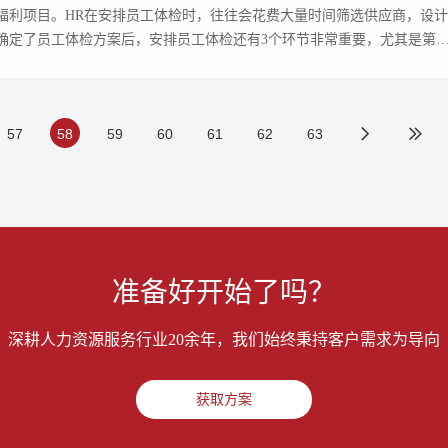
福利项目。HR在安排员工体检时，往往会花费大量时间筛选供应商，设计
确定了员工体检方案后，安排员工体检还有3个环节非常重要，尤其是第
57
58
59
60
61
62
63
准备好开始了吗？
深耕人力资源服务行业20余年，我们始终秉持客户需求为导向
获取方案