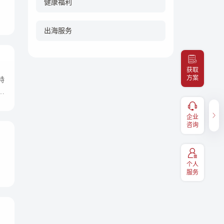
健康福利
出海服务
获取
方案
特
对
健康福利
企业咨询
服务，
补充医疗报销、体检预约、福利
企业
400-098-7766
码关注
兑换、EAP等福利享受，扫码关
咨询
注“易百汇"
个人
服务
服务热线