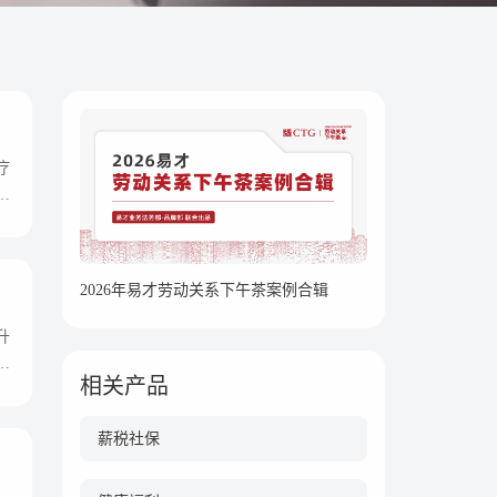
疗
工
2026年易才劳动关系下午茶案例合辑
升
以
相关产品
薪税社保