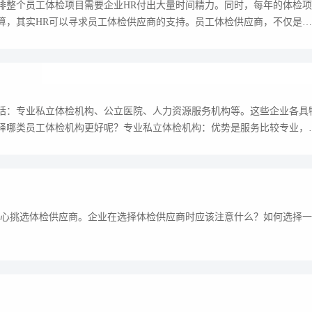
排整个员工体检项目需要企业HR付出大量时间精力。同时，每年的体检项
算，其实HR可以寻求员工体检供应商的支持。员工体检供应商，不仅是体
括：专业私立体检机构、公立医院、人力资源服务机构等。这些企业各具
择哪类员工体检机构更好呢？专业私立体检机构：优势是服务比较专业，
人事服务
易才不提供个人社保代理
如您是易才服务雇员，扫
“易智汇"查询办理
精心挑选体检供应商。企业在选择体检供应商时应该注意什么？如何选择一
服务热线
400-108-8080