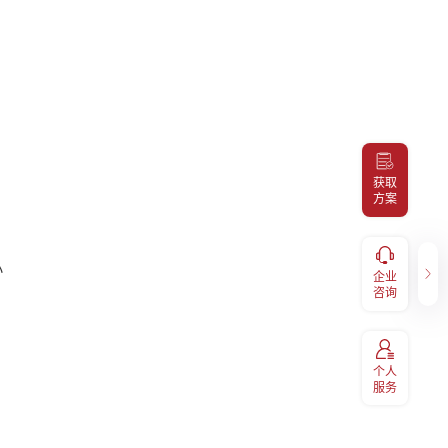
获取
方案
健康福利
企业咨询
小
服务，
补充医疗报销、体检预约、福利
企业
400-098-7766
码关注
兑换、EAP等福利享受，扫码关
咨询
注“易百汇"
个人
服务