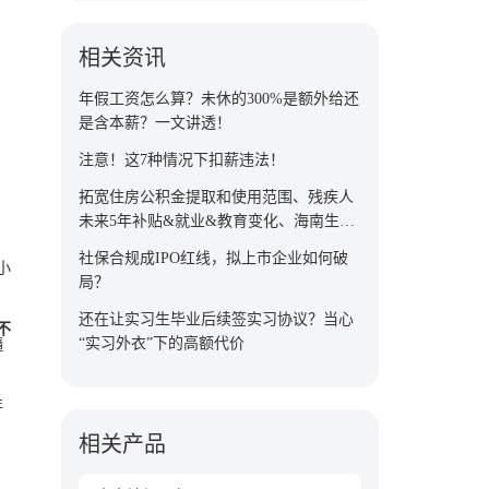
相关资讯
年假工资怎么算？未休的300%是额外给还
是含本薪？一文讲透！
注意！这7种情况下扣薪违法！
拓宽住房公积金提取和使用范围、残疾人
未来5年补贴&就业&教育变化、海南生育
津贴发放天数延长......
社保合规成IPO红线，拟上市企业如何破
小
局？
还在让实习生毕业后续签实习协议？当心
不
“实习外衣”下的高额代价
髓
年
相关产品