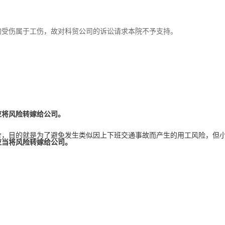
的受伤属于工伤，故对科贸公司的诉讼请求本院不予支持。
应将风险转嫁给公司。
人事服务
舍，目的就是为了避免发生类似因上下班交通事故而产生的用工风险，但
易才不提供个人社保代理
应当将风险转嫁给公司。
如您是易才服务雇员，扫
“易智汇"查询办理