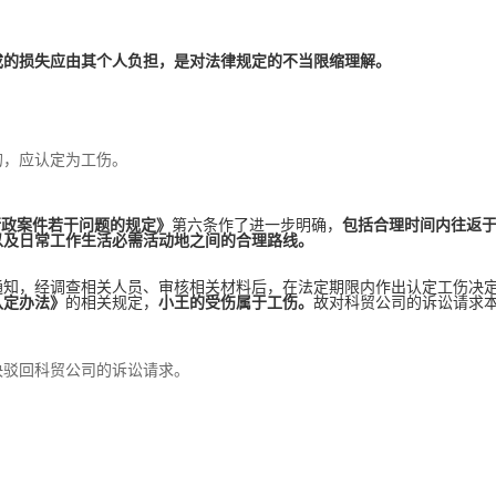
服务热线
400-108-8080
成的损失应由其个人负担，是对法律规定的不当限缩理解。
：
的，应认定为工伤。
行政案件若干问题的规定》
第六条作了进一步明确，
包括合理时间内往返
以及日常工作生活必需活动地之间的合理路线。
通知，经调查相关人员、审核相关材料后，在法定期限内作出认定工伤决
认定办法》
的相关规定，
小王的受伤属于工伤。
故对科贸公司的诉讼请求
决驳回科贸公司的诉讼请求。