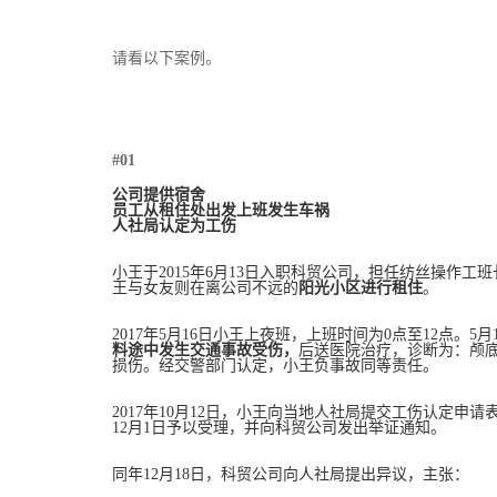
请看以下案例。
#01
公司提供宿舍
员工从租住处出发上班发生车祸
人社局认定为工伤
小王于2015年6月13日入职科贸公司，担任纺丝操作工
王与女友则在离公司不远的
阳光小区进行租住
。
2017年5月16日小王上夜班，上班时间为0点至12点。5月1
料途中发生交通事故受伤，
后送医院治疗，诊断为：颅
损伤。经交警部门认定，小王负事故同等责任。
2017年10月12日，小王向当地人社局提交工伤认定申
12月1日予以受理，并向科贸公司发出举证通知。
同年12月18日，科贸公司向人社局提出异议，主张：