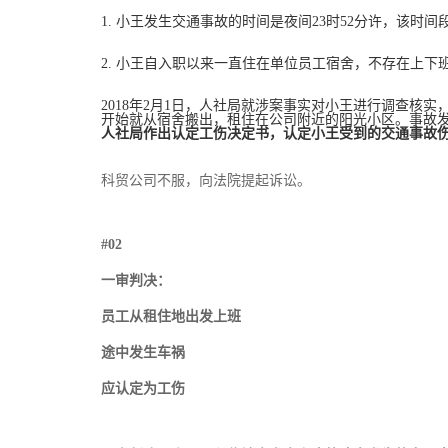
1. 小王发生交通事故的时间是夜间23时52分许，该时
2. 小王自入职以来一直住在单位员工宿舍，不存在上
2018年2月1日，人社局就涉案事实对小王进行调查核实
开始就从宿舍搬出，租住在公司附近的阳光小区。事故
人社局作出认定工伤决定书，认定小王受到的交通事故
科贸公司不服，向法院提起诉讼。
#02
一审判决：
员工从租住地出发上班
途中发生车祸
应认定为工伤