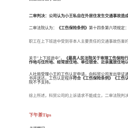
二审判决：公司认为小王私自在外居住发生交通事故造
二审法院认为：
《工伤保险条例》
第十四条第六项规定
职工在上下班途中受到非本人主要责任的交通事故伤害
关于“上下班途中”，
《最高人民法院关于审理工伤保险
作地与住所地、经常居住地、单位宿舍、近亲属居住地
人社局受理小王的工伤认定申请，向科贸公司发出举证
书并送达，工伤认定程序
符合
《工伤保险条例》《工伤
院不予支持。
综上所述，科贸公司的上诉请求不能成立，二审法院判
下午茶Tips