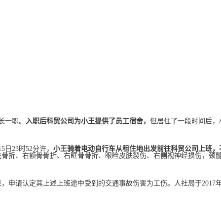
班长一职。
入职后科贸公司为小王提供了员工宿舍，
但居住了一段时间后，
5日23时52分许，
小王骑着电动自行车从租住地出发前往科贸公司上班，
底骨折、右额骨骨折、右眶骨骨折、眼睑皮肤裂伤、右侧视神经损伤，颈
请表，申请认定其上述上班途中受到的交通事故伤害为工伤。人社局于2017