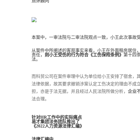
点评顾问
本案中，一审法院与二审法院观点一致，小王此次事故
从案件中所阐述的客观事实来看，小王在外面租房居住
责任，
则小王受伤的行为符合
《工伤保险条例》
第十四
法。
而科贸公司在案件审理中认为单位给小王安排了宿舍，
法律依据，故其要求撤销涉案认定工伤决定的理由不成
担，亦是于法无据，并且经过人民法院所做分析，
企业
法合理。
针对HR工作中的实际痛点
易才集团法务团队推出了
《2022人力资源法律汇编》
法律汇编中