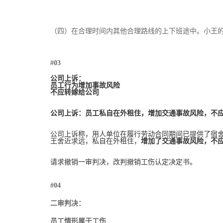
（四）在合理时间内其他合理路线的上下班途中。小王
#03
公司上诉：
员工行为增加事故风险
不应转嫁给公司
公司上诉：员工私自在外租住，增加交通事故风险，不
公司上诉称，用人单位在履行劳动合同期间已提供了宿
王舍近求远，私自在外租住，
增加了交通事故风险，不
请求撤销一审判决，改判撤销工伤认定决定书。
#04
二审判决：
员工情形属于工伤