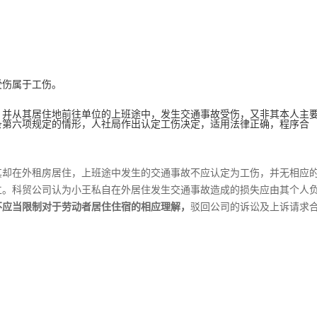
受伤属于工伤。
，并从其居住地前往单位的上班途中，发生交通事故受伤，又非其本人主
条第六项规定的情形，人社局作出认定工伤决定，适用法律正确，程序合
其却在外租房居住，上班途中发生的交通事故不应认定为工伤，并无相应
立。科贸公司认为小王私自在外居住发生交通事故造成的损失应由其个人
不应当限制对于劳动者居住住宿的相应理解，
驳回公司的诉讼及上诉请求