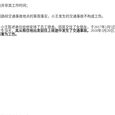
间段并非其工作时间；
下班路经交通事故地点的客观事实，小王发生的交通事故不构成工伤。
，小王陈述单位给他安排了员工宿舍。因其交往了女朋友，于2017年1月5
发生当天，
其从租住地出发前往上班途中发生了交通事故。
2018年3月20
伤害为工伤。