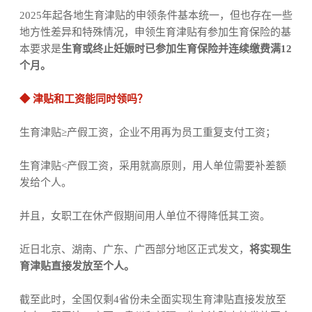
2025
年
起
各地生育津贴的申领条件基本统一，但也存在一些
地方性差异和特殊情况
，
申领生育津贴有参加生育保险的基
本要求是
生育或终止妊娠时已参加生育保险并连续缴费满
12
个月。
◆
津贴和工资能同时领吗
？
生育津贴
≥
产假工资，企业不用再为员工重复支付工资；
生育津贴
<
产假工资，
采用就高原则，用人单位需要补差额
发给个人
。
并且，女职工在休产假期间用人单位不得降低其工资。
近日
北京、
湖南、广东
、
广西部分地区
正式发文，
将实现
生
育津贴直接发放至个人。
截至此时，
全国仅剩
4
省份未全面实现生育津贴直接发放至