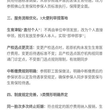
费用待遇标准调整，从原参照城乡居民医保生育待遇，改为
参照佛山生育保险参保人员标准执行，保障更全面。
三、
服务流程优化
，
3
大便利举措落地
生育津贴
“
直付个人
”
：
不再由单位申领发放，改为个人直接
申领，按月发放至参保人本人，实现
“
即申即享
”
；
产检选点更灵活：
变更产检选点时，若原机构未发生生育医
疗费用，变更后待遇标准不变；且产检选点医疗机构视同普
通门诊定点，不受普门选点规则限制，有效期同步
中断缴费规则明确：
参照职工医保做法，明确中断缴费后的
参保状态认定及待遇享受规定，确保参保人同步享受医保与
生育保险待遇。
四、
制度规定完善
，
3
类情形明确界定
同一胎次多次终止妊娠：
符合规定的医疗费用纳入报销，生