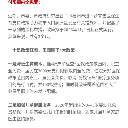
付限额内全免费；
近
期，市委、市政府研究出台了《福州市进一步完善医保生
育支持政策助力我市人口高质量发展有关措施》，并配套了
一系列的深化举措，政策拟于
2026
年
1
月
1
日起正式实行。
具体来说，共有
3
个包。
一个是政策红包，里面装了
4
大政策。
一是降低生育成本
，推动
“产前检查”医保政策范围内，职工
全免费、居民在
3000
元支付限额以内全免费；住院分娩医保
政策范围内职工、居民全免费；取消“分娩镇痛”医疗服务项
目的先行自付，并
100%
报销；同时将政策覆盖范围扩大至
参保男职工的未就业配偶。
二是加强儿童健康服务，
2026
年起出生的
0
—
3
岁婴幼儿免
费参保，并提高婴幼儿门诊报销封顶线，规范开展儿童家庭
医生签约服务。