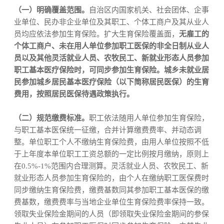
（一）
明确覆盖范围。
自治区内国家机关、社会团体、企事
业单位、民办非企业单位及其职工、个体工商户及其从业人
员均应依法参加生育保险。扩大生育保险覆盖面，
无雇工的
个体工商户、未在用人单位参加职工医保的非全日制从业人
员以及其他灵活就业人员、农牧民工、新就业形态人员参加
职工基本医疗保险时，可同步参加生育保险。城乡未就业居
民参加城乡居民基本医疗保险（以下简称居民医保）的生育
费用，按照居民医保待遇政策执行。
（二）规范缴费标准。
职工依法随用人单位参加生育保险，
与职工基本医保统一征缴，合并计算缴费费率、并动态调
整。单位职工个人不缴纳生育保险费，由用人单位按照不低
于上年度本单位职工工资总额的一定比例按月缴纳，原则上
在
0.5%-1%
范围内合理测算。灵活就业人员、农牧民工、新
就业形态人员参加生育保险的，由个人在缴纳职工医保费时
同步缴纳生育保险费，缴费基数同其参加职工基本医保的缴
费基数，缴费费率与当地企业单位生育保险费率保持一致。
领取失业保险金期间的人员（即领取失业保险金期间的参保