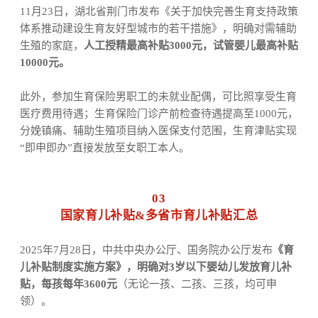
11
月
23
日，
湖北省荆门市发布《关于加快完善生育支持政策
体系推动建设生育友好型城市的若干措施》，明确
对需辅助
生殖的家庭，
人工授精最高补贴
3000
元，试管婴儿最高补贴
10000
元。
此外，参加生育保险男职工的未就业配偶，可比照享受生育
医疗费用待遇；生育保险门诊产前检查待遇提高至
1000
元，
分娩镇痛、辅助生殖项目纳入医保支付范围，生育津贴实现
“即申即办”直接发放至女职工本人。
03
国家育儿补贴
&
多省市育儿补贴汇总
2025
年
7
月
28
日，中共中央办公厅、国务院办公厅发布
《育
儿补贴制度实施方案》，
明确对
3
岁以下婴幼儿发放育儿补
贴，每孩每年
3600
元
（无论一孩、二孩、三孩，均可申
领）。