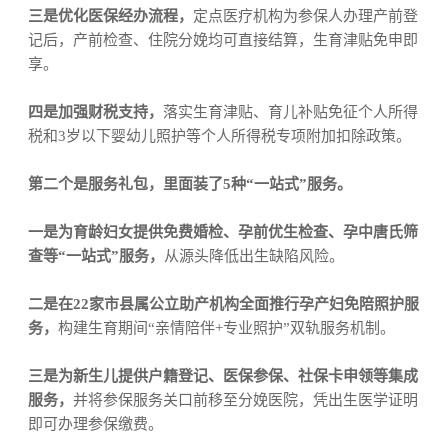
三是优化医保经办流程，
定点医疗机构为参保人办理产前登
记后，产前检查、住院分娩均可直接结算，生育津贴免申即
享。
四是加强财税支持，
落实生育津贴、育儿补贴免征个人所得
税和
3
岁以下婴幼儿照护等个人所得税专项附加扣除政策。
第二个是服务礼包，里面装了
5
种“一站式”服务。
一是为育龄妇女提供免费婚检、孕前优生检查、孕中唐氏筛
查等
“一站式”服务，
从源头降低出生缺陷风险。
二是在
22
家市县属公立助产机构全面推行孕产妇免陪照护服
务，
构建生育期间
“亲情陪伴
+
专业照护”双轨服务机制。
三是为新生儿提供户籍登记、医保参保、社保卡申领等集成
服务，
并将参保服务关口前移至分娩医院，凭出生医学证明
即可办理参保缴费。