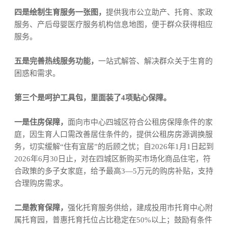
四是绘制生育服务一张图，
提供我市公立助产、托育、家政
服务、产后母婴医疗服务机构信息地图，便于群众获得相应
服务。
五是完善热线服务功能，
一站式解答、解决群众关于生育的
困惑和需求。
第三个是呵护工具包，里面装了
4
项贴心保障。
一是住房保障，
面向市中心四城区符合公租房保障条件的家
庭，因生育人口需改善居住条件的，提供公租房房源调换服
务，切实缓解
“住有宜居”的后顾之忧；自
2026
年
1
月
1
日起到
2026
年
6
月
30
日止，对在四城区新购买市场化商品住宅，符
合政策的多子女家庭，给予最高
3
—
5
万元的购房补贴，支持
合理购房需求。
二是教育保障，
强化托育服务供给，建成投用市托育中心附
属托育园，普惠托育托位占比稳定在
50%
以上；鼓励有条件