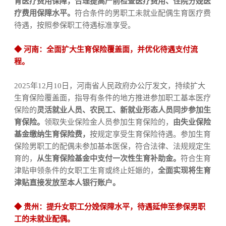
育医疗费用保障，合理提高产前检查医疗费用、住院分娩医
疗费用保障水平。
符合条件的男职工未就业配偶生育医疗费
待遇，按照参保职工待遇标准享受。
◆
河南：
全面扩大生育保险覆盖面，并优化待遇支付流
程
。
2025
年
12
月
10
日，
河南省人民政府办公厅
发文，
持续扩大
生育保险覆盖面，指导有条件的地方推进参加职工基本医疗
保险的
灵活就业人员、农民工、新就业形态人员同步参加生
育保险。
领取失业保险金人员参加生育保险的，
由失业保险
基金缴纳生育保险费，
按规定享受生育保险待遇。参加生育
保险男职工的配偶未参加基本医保，符合法律、法规规定生
育的，
从生育保险基金中支付一次性生育补助金。
符合生育
津贴申领条件的女职工生育或终止妊娠的，
全面实现将生育
津贴直接发放至本人银行账户。
◆
贵州：
提升女职工分娩保障水平，待遇延伸至参保男职
工的未就业配偶。