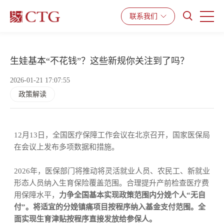
产品与服务
解决方案
资源中心
联系我们
生娃基本“不花钱”？这些新规你关注到了吗？
2026-01-21 17:07:55
政策解读
12
月
13
日
，全国医疗保障工作会议在北京召开，国家医保局
在会议上发布多项数据和措施
。
2026
年，医保部门将推动将灵活就业人员、农民工、新就业
形态人员纳入生育保险覆盖范围。合理提升产前检查医疗费
用保障水平，
力争全国基本实现政策范围内分娩个人
“无自
付”。将适宜的分娩镇痛项目按程序纳入基金支付范围。全
面实现生育津贴按程序直接发放给参保人。