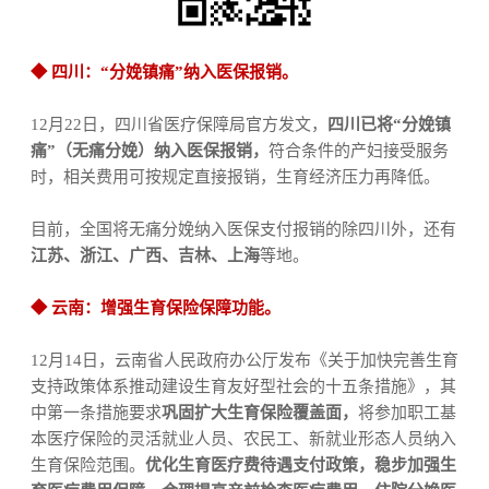
◆
四川：
“
分娩镇痛
”
纳入医保报销
。
12
月
22
日，四川省医疗保障局官方发文，
四川已将
“
分娩镇
痛
”
（无痛分娩）纳入医保报销，
符合条件的产妇接受服务
时，相关费用可按规定直接报销，生育经济压力再降低。
目前，全国将无痛分娩纳入医保支付报销的除四川外，还有
江苏、浙江、广西、吉林、上海
等地。
◆
云南：
增强生育保险保障功能
。
12
月
14
日，云南
省人民政府办公厅
发布
《关于加快完善生育
支持政策体系推动建设生育友好型社会的十五条措施》
，
其
中第一条措施要求
巩固扩大生育保险覆盖面，
将参加职工基
本医疗保险的灵活就业人员、农民工、新就业形态人员纳入
生育保险范围。
优化生育医疗费待遇支付政策，稳步加强生