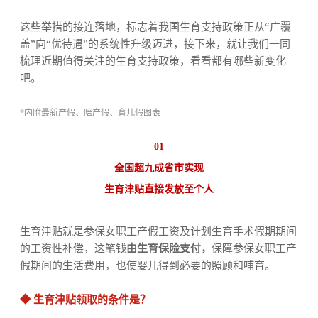
这些举措的接连落地，标志着我国生育支持政策正从
“
广覆
盖
”
向
“
优待遇
”
的系统性升级迈进
，
接下来，
就
让我们一同
梳理近期值得关注的生育支持政
策
，看看
都有哪些新变化
吧。
*
内附最新产假、陪产假、育儿假图表
01
全国超九成省市实现
生育津贴直接发放至个人
生育津贴就是参保
女职工产假工资及计划生育手术假期期间
的工资性补偿，这笔钱
由生育保险支付，
保障参保女职工产
假期间的生活费用，也使婴儿得到必要的照顾和哺育
。
◆
生育津贴领取
的
条件
是
？