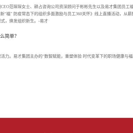
公司CEO范琛琛女士、耕占咨询公司资深顾问于彬彬先生以及易才集团员工
新“福” 防疫常态下的组织多面激励与员工360关怀》线上直播活动，从薪
式，焕发组织新生。-易才
这么简单？
活力。易才集团主办的“数智赋能，重塑体验 时代变革下的职场健康与福