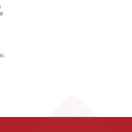
福
酬
利