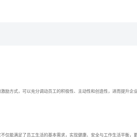
人事服务
的激励方式，可以充分调动员工的积极性、主动性和创造性，进而提升企
易才不提供个人社保代理
如您是易才服务雇员，扫
“易智汇"查询办理
它不仅能满足了员工生活的基本需求，实现健康、安全与工作生活平衡，