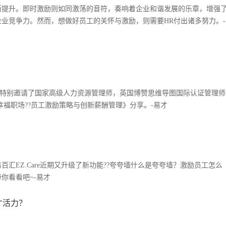
断提升。即时激励则如同激荡的音符，奏响着企业和谐发展的乐章，增强
业竞争力。然而，想做好员工的关怀与激励，则需要HR付出诸多努力。-
服务热线
400-108-8080
列活动特别邀请了国家高级人力资源管理师，英国博赞思维导图国际认证管理师
福职场??员工激励策略与创新薪酬管理》分享。-易才
百汇EZ.Care近期又升级了新功能??夸夸墙什么是夸夸墙？激励员工怎么
你看看吧~-易才
才活力？