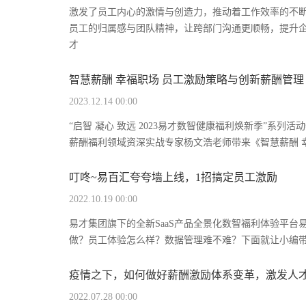
激发了员工内心的激情与创造力，推动着工作效率的不
员工的归属感与团队精神，让跨部门沟通更顺畅，提升企
才
智慧薪酬 幸福职场 员工激励策略与创新薪酬管理
2023.12.14 00:00
“启智 凝心 致远 2023易才数智健康福利焕新季”系
薪酬福利领域资深实战专家杨文浩老师带来《智慧薪酬 幸
叮咚~易百汇夸夸墙上线，1招搞定员工激励
2022.10.19 00:00
易才集团旗下的全新SaaS产品全景化数智福利体验平台易
做？员工体验怎么样？数据管理难不难？下面就让小编带
疫情之下，如何做好薪酬激励体系变革，激发人
2022.07.28 00:00