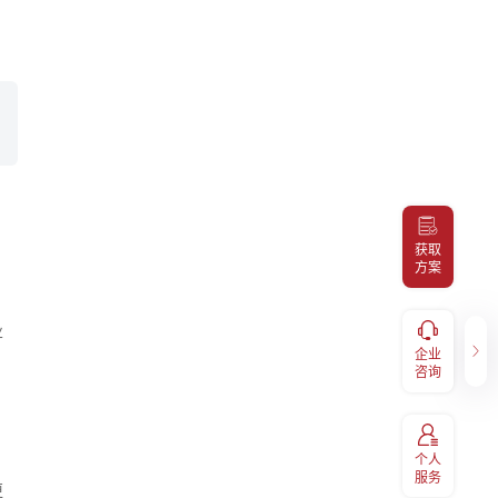
获取
方案
健康福利
业
企业咨询
服务，
补充医疗报销、体检预约、福利
企业
400-098-7766
码关注
兑换、EAP等福利享受，扫码关
咨询
注“易百汇"
个人
服务
更