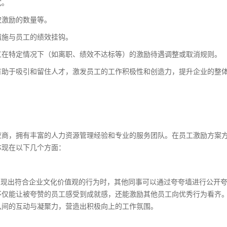
式。
权激励的数量等。
措施与员工的绩效挂钩。
工在特定情况下（如离职、绩效不达标等）的激励待遇调整或取消规则。
有助于吸引和留住人才，激发员工的工作积极性和创造力，提升企业的整
应商，拥有丰富的人力资源管理经验和专业的服务团队。在员工激励方案
体现在以下几个方面：
表现出符合企业文化价值观的行为时，其他同事可以通过夸夸墙进行公开
不仅能让被夸赞的员工感受到成就感，还能激励其他员工向优秀行为看齐
队间的互动与凝聚力，营造出积极向上的工作氛围。