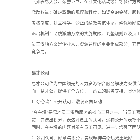
（如表彰大会、荣誉证书、企业文化活动等）等多种方
激励数量：确定激励的规模和程度，如奖金的金额、股
考核制度：建立科学、公正的绩效考核体系，确保激励
退出机制：明确激励方案的实施期限、调整规则以及员
员工激励方案是企业人力资源管理的重要组成部分，它
竞争力。
易才公司
易才公司作为中国领先的人力资源综合服务解决方案供
面，易才公司提供了全方位、一站式的服务支持，具体
1. 夸夸墙：公开认可，激发正向互动
“夸夸墙”是易才员工激励服务的核心工具之一。当员工
赞，并送出积分，表达对员工的认可。这种公开的表扬
同时，夸夸墙的内容对所有员工可见，进一步增强了团
2. 公司认可：勋章与积分，实现精神与物质双重激励