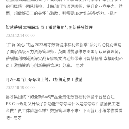
的归属感与团队精神，让跨部门沟通更顺畅，提升企业竞争力。然
而，想做好员工的关怀与激励，则需要HR付出诸多努力。-易才
智慧薪酬 幸福职场 员工激励策略与创新薪酬管理
2023.12.14 00:00
“启智 凝心 致远 2023易才数智健康福利焕新季”系列活动特别邀请
了国家高级人力资源管理师，英国博赞思维导图国际认证管理师，
薪酬福利领域资深实战专家杨文浩老师带来《智慧薪酬 幸福职场??
员工激励策略与创新薪酬管理》分享。-易才
叮咚~易百汇夸夸墙上线，1招搞定员工激励
2022.10.19 00:00
易才集团旗下的全新SaaS产品全景化数智福利体验平台易百汇
EZ.Care近期又升级了新功能??夸夸墙什么是夸夸墙？激励员工怎
么做？员工体验怎么样？数据管理难不难？下面就让小编带你看看
吧~-易才