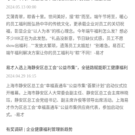
2024.05.13 00:00
艾蒲青翠，粽香十里。世间美好，接“粽”而至。端午节将至，暖心
的员工福利既弘扬中华的传统文化，更承载企业对员工的关切祝
福，彰显企业“以人为本”的核心理念。今年端午福利怎么发？想必
不少HR正在为此发愁。“礼品没新意，节日缺仪式感，员工不愿
show出福利...”“发放太繁琐，遗落员工太尴尬！”别着急。易百汇
端午福利解决方案让你的员工福利与“粽”不同！-易才
易才入选上海静安区总工会“公益市集”，全链路赋能职工健康福利
2024.04.29 16:15
上海市静安区总工会“幸福直通车”公益市集“荟聚计划”启动仪式拉
开帷幕。上海市静安区人大常委会副主任、静安区总工会主席林晓
珏，静安区总工会党组书记、副主席许俊等领导出席活动。上海易
才作为区总工会“幸福直通车”公益市集供应商代表，参加启动仪
式。-易才
有奖调研 | 企业健康福利管理新趋势