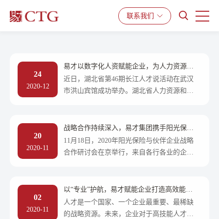
产品与服务
解决方案
资源中心
联系我们
易才以数字化人资赋能企业，为人力资源转
24
型注入新动能
近日，湖北省第46期长江人才说活动在武汉
2020-12
市洪山宾馆成功举办。湖北省人力资源和社
会保障厅党组书记、厅长刘艳红，中国人力
资源社会保障理事会常务副理事长白永亮，
武汉长飞光纤光缆股
战略合作持续深入，易才集团携手阳光保险
20
共创新未来
11月18日，2020年阳光保险与伙伴企业战略
2020-11
合作研讨会在京举行，来自各行各业的企业
代表聚集一堂，畅谈未来发展、合作共赢。
易才集团创始人兼董事长李浩应邀参加了活
动。 此次研讨会以生
以“专业”护航，易才赋能企业打造高效能人
02
力资源团队
人才是一个国家、一个企业最重要、最稀缺
2020-11
的战略资源。未来，企业对于高技能人才的