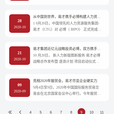
竞争将愈发激烈，作为企业发展的重要基
石，人力资源人才是企业发展的重要动能。
如何提升人力资源队
从中国到世界，易才携手必博构建人力资源
28
服务行业的里程碑与战略合作典范
1 0月20日，中国领先的人力资源服务集团-
2020-10
易才（CTG）对 必博（ BIPO） 正式完成了
总投资金额近亿元的战略投资，两家企业在
上海 BIPO HOUSE举行了新人力新版图新服
务 易才（CTG）必博（BIPO）战略
易才集团近亿元战略投资必博，双方携手共
21
筑全球化服务新版图
10 月20日， 新人力新版图新服务 易才必博
2020-10
战略合作发布暨 逐浪计划 项目启动仪式在
上海BIPO HOUSE举行。易才集团正式完成
对必博的战略投资，总投资金额近亿元。此
次合作将进一步释放双方在
亮相2020年服贸会，易才尽显企业硬实力
09
9月4日至9日，2020年中国国际服务贸易交
2020-09
易会在北京国家会议中心举行。今年服贸会
以全球服务，互惠共享为主题，希望搭建起
平台和桥梁，让各国人民充分展示服务贸易
领域新发展新突破，共
4
5
6
7
8
9
10
11