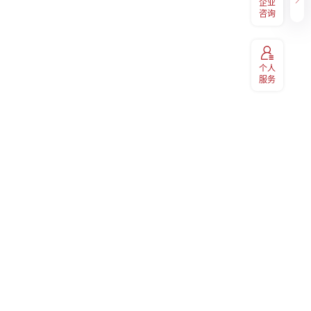
企业
400-098-7766
码关注
兑换、EAP等福利享受，扫码关
咨询
注“易百汇"
个人
服务
服务热线
400-060-9891