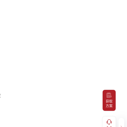
议
获取
方案
健康福利
企业咨询
服务，
补充医疗报销、体检预约、福利