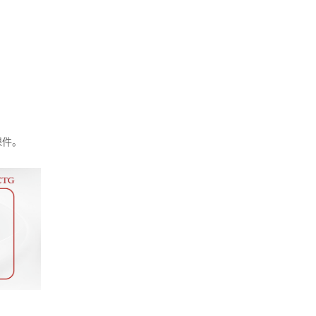
如您是易才服务雇员，扫
“易智汇"查询办理
服务热线
课件。
400-108-8080