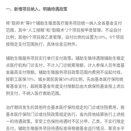
一、新增项目纳入，明确待遇政策
将“取卵术”等8个辅助生殖类医疗服务项目统一纳入全省基金支付
范围，其中“人工授精”和“取精术”2个项目按甲类管理，不设自付
比例；其他6个项目按乙类管理，自付比例均设置为10%。8个项目
按限定支付范围执行，具体信息见附件。
辅助生殖服务项目实行单行支付政策。辅助生殖待遇限辅助生殖定
点医疗机构门诊支付，不计入门诊统筹限额，计入参保人员年度基
金最高支付限额。辅助生殖服务项目政策范围内费用不设起付线，
按职工医保70%、城乡居民医保50%的比例，先由基本医疗保险统
筹基金支付，超统筹基金年度支付限额后由大病保险基金按上述比
例支付，不纳入医疗救助范围。
治疗期间发生的其他符合基本医疗保险规定的门诊或住院费用，按
基本医疗保险门诊或住院政策规定执行。省内异地结算执行上述统
一的待遇政策。享受工伤保险待遇时不区分甲、乙类，不实行限定
支付。辅助生殖服务项目待遇标准将根据基金运行情况、筹资水平