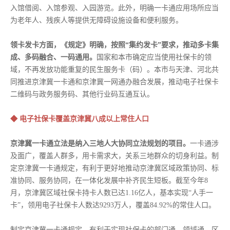
入馆借阅、入馆参观、入园游览。此外，明确一卡通应用场所应当
为老年人、残疾人等提供无障碍设施设备和便利服务。
领卡发卡方面，《规定》明确，按照“集约发卡”要求，推动多卡集
成、多码融合、一码通用。
国家和本市确定应当使用社保卡的领
域，不再发放功能重复的民生服务卡（码）。本市与天津、河北共
同推进京津冀一卡通和京津冀一网通办融合发展，推动电子社保卡
二维码与政务服务码、其他行业码互通互认。
◆ 电子社保卡覆盖京津冀八成以上常住人口
京津冀一卡通立法是纳入三地人大协同立法规划的项目。
一卡通涉
及面广，覆盖人群多，用卡需求大，关系三地群众的切身利益。制
定京津冀一卡通规定，有利于更好地推动京津冀区域政策协同、标
准协同、服务协同，在一体化发展中补齐民生短板。截至今年8
月，京津冀区域社保卡持卡人数已达1.16亿人，基本实现“人手一
卡”，领用电子社保卡人数达9293万人，覆盖84.92%的常住人口。
制定京津冀一卡通规定，有利于实现社保卡的部门通、领域通、区