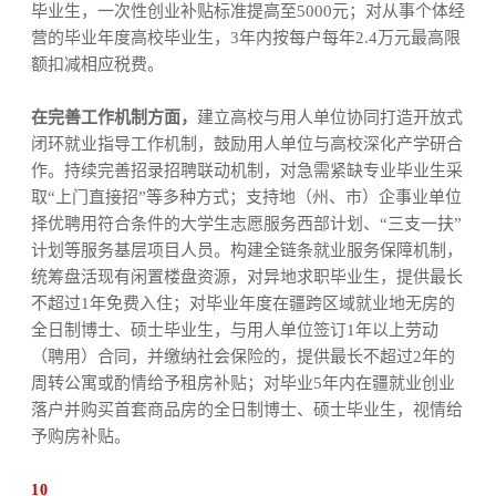
毕业生，一次性创业补贴标准提高至5000元；对从事个体经
营的毕业年度高校毕业生，3年内按每户每年2.4万元最高限
额扣减相应税费。
在完善工作机制方面，
建立高校与用人单位协同打造开放式
闭环就业指导工作机制，鼓励用人单位与高校深化产学研合
作。持续完善招录招聘联动机制，对急需紧缺专业毕业生采
取“上门直接招”等多种方式；支持地（州、市）企事业单位
择优聘用符合条件的大学生志愿服务西部计划、“三支一扶”
计划等服务基层项目人员。构建全链条就业服务保障机制，
统筹盘活现有闲置楼盘资源，对异地求职毕业生，提供最长
不超过1年免费入住；对毕业年度在疆跨区域就业地无房的
全日制博士、硕士毕业生，与用人单位签订1年以上劳动
（聘用）合同，并缴纳社会保险的，提供最长不超过2年的
周转公寓或酌情给予租房补贴；对毕业5年内在疆就业创业
落户并购买首套商品房的全日制博士、硕士毕业生，视情给
予购房补贴。
10