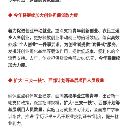
今年将进一步提高贷款额度
。
◆
今年将继续加大创业担保贷款力度
着力促进创业带动就业。
重点支持
青年创新创业、农民工返
乡入乡创业
，更好释放创业带动就业的倍增效应。落实
高效
办成“个人创业”一件事
要求，
为创业者提供“套餐式”服务
。
发挥好创业孵化基地等载体作用，提供低成本、便利化的全
流程支持。去年，创业担保贷款余额2700亿元，
今年将继续
加大力度
。
◆
扩大"三支一扶"、西部计划等基层项目人员数量
确保重点群体就业稳定。面向
高校毕业生等青年
，出台新一
轮支持政策，稳定招聘规模，
扩大“三支一扶”、西部计划等
基层项目人员数量
，实施百万就业见习计划，全面推广求职
训练营，推进"学历证书＋若干职业技能证书"制度，提升就
业能力。