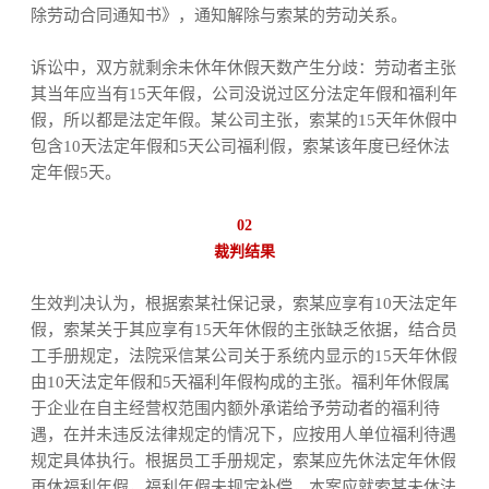
除劳动合同通知书》，通知解除与索某的劳动关系。
诉讼中，双方就剩余未休年休假天数产生分歧：劳动者主张
其当年应当有15天年假，公司没说过区分法定年假和福利年
假，所以都是法定年假。某公司主张，索某的15天年休假中
包含10天法定年假和5天公司福利假，索某该年度已经休法
定年假5天。
02
裁判结果
生效判决认为，根据索某社保记录，索某应享有10天法定年
假，索某关于其应享有15天年休假的主张缺乏依据，结合员
工手册规定，法院采信某公司关于系统内显示的15天年休假
由10天法定年假和5天福利年假构成的主张。福利年休假属
于企业在自主经营权范围内额外承诺给予劳动者的福利待
遇，在并未违反法律规定的情况下，应按用人单位福利待遇
规定具体执行。根据员工手册规定，索某应先休法定年休假
再休福利年假，福利年假未规定补偿，本案应就索某未休法