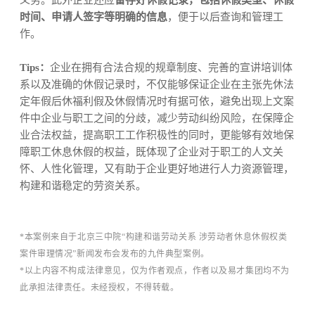
义务。此外企业还应
留存好休假记录，包括休假类型、休假
时间、申请人签字等明确的信息
，便于以后查询和管理工
作。
Tips：
企业在拥有合法合规的规章制度、完善的宣讲培训体
系以及准确的休假记录时，不仅能够保证企业在主张先休法
定年假后休福利假及休假情况时有据可依，避免出现上文案
件中企业与职工之间的分歧，减少劳动纠纷风险，在保障企
业合法权益，提高职工工作积极性的同时，更能够有效地保
障职工休息休假的权益，既体现了企业对于职工的人文关
怀、人性化管理，又有助于企业更好地进行人力资源管理，
构建和谐稳定的劳资
关系。
*本案例来自于北京三中院“构建和谐劳动关系 涉劳动者休息休假权类
案件审理情况”新闻发布会发布的九件典型案例。
*以上内容不构成法律意见，仅为作者观点，作者以及易才集团均不为
此承担法律责任。未经授权，不得转载。