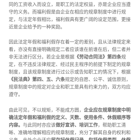
同的工资收入而设立，是职工的法定权益，亦是企业应当遵
守的义务。而福利假是由企业在相应的规章制度中进行规
定，与法定年假相比，福利假具有更广阔的设定范围，更接
近是企业给予的一种奖励。
因此法定年假和福利假存在着一定的差别，且从法律规定来
看，亦没有直接明确规定二者应该谁在前谁在后，但二者并
非无法进行区分。若企业是根据
《劳动合同法》第四条
规
定，在不违反法律规定、经过民主程序的前提下制定的规章
制度，且该规章制度进行过公示或告知职工的情况下，根据
《民法典》第四、五、六条
规定的自愿、公平、诚信原则，
规章制度中的规定对企业和职工是具有约束力的，双方均应
遵守。
由此可见，不以规矩，
不能成方圆，
企业应在规章制度中明
确法定年假和福利假的定义、天数、使用条件、休假顺序等
内容。
与此同时亦应该
做好宣讲、培训工作
，帮助职工清
晰、准确地理解相应的规章制度，充分了解其自身的权利和