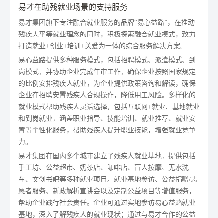
易才在助残就业场景的支持服务
易才集团旗下专注融合就业服务的品牌“易心益路”，在推动
残疾人平等就业理念的同时，积极探索融合就业模式，致力
打造就业+创业+培训+关爱为一体的综合服务解决方案。
易心益路提供多种服务模式，包括招聘模式、派遣模式、到
岗模式，并协助企业完成年审工作，确保企业按照国家规定
的比例安排残疾人就业，为企业提供政策咨询和解读，确保
企业在招聘安置残疾人合规操作，降低用工风险。多样化的
就业模式帮助残疾人灵活选择，包括互联网+就业、基地就业
和到岗就业，涵盖职业指导、技能培训、就业推荐、就业安
置等个性化服务，帮助残疾人提升职业技能，增强就业竞争
力。
易才集团在国内多个城市建立了残疾人就业基地，提供包括
手工坊、公益超市、奶茶店、咖啡店、盲人按摩、无水洗
车、文创书吧等多种就业项目。就业基地参访、公益捐赠/志
愿者服务、新政解析宣讲会以及定制公益项目等增值服务，
帮助企业践行社会责任。企业可通过实地参访易心益路就业
基地，深入了解残疾人的就业现状；通过与易才合作的公益