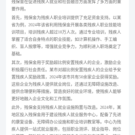
残保金在促进残疾人就业和社会融合方面发挥了多方面的重
要作用。
首先，残保金为残疾人职业培训提供了充足资金支持。以某
省为例，2024年该省利用残保金开展各类残疾人职业技能培
训项目，培训残疾人超过10万人次。通过专业培训，残疾人
掌握了适合自身特点的职业技能，如计算机操作、手工编
织、盲人按摩等，增强就业竞争力，为顺利进入职场奠定了
基础。
其次，残保金用于奖励超比例安置残疾人的企业，激励企业
积极履行社会责任。某市对超比例安置残疾人的企业给予安
置残疾人奖励政策，2024年该市共有50余家企业获得奖励。
这些企业为残疾人提供就业岗位，还通过无障碍设施改造、
提供合理便利等措施，营造良好的就业环境，使残疾人能够
更好地融入企业文化和工作氛围。
此外，残保金支持残疾人就业设施购置与改造。2024年，某
地区投入残保金用于建设残疾人就业服务中心，配备了先进
的康复设备、无障碍办公设施和职业培训教室等。中心为残
疾人提供一站式就业服务，包括职业测评、就业指导、岗位