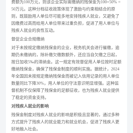
费额为100万元，则该企业实际需缴纳的残保金为100×50% =
50万元。这种分档征收政策体现了激励与约束相结合的原
则，既鼓励用人单位尽可能多地安排残疾人就业，又避免了
因缴费过高而给用人单位带来过重负担，促进了用人单位与
残疾人就业的良性互动。
督促企业合规缴纳
对于未按规定缴纳残保金的企业，税务机关会进行催缴，逾
期仍未缴纳的，除补缴欠缴数额外，还应当自欠缴之日起，
按日加收5‰的滞纳金。这一规定有效督促用人单位按时足额
缴纳残保金，确保了残保金制度的顺利实施。据统计，2024
年全国因未按规定缴纳残保金而被记入信用记录的用人单位
数量同比下降30%，用人单位的守法意识明显增强。这种监
督机制不仅保障了残保金的足额征收，也为残疾人就业提供
了稳定的资金支持。
对残疾人就业的影响
残保金制度对残疾人就业的影响是积极且显著的，通过多种
方式提升了残疾人的就业能力和就业机会，促进了残疾人更
好地融入社会。