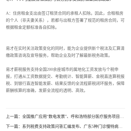
A：住房租金支出由签订租赁合同的承租人扣除。因此，合租租房
的个人（非夫妻关系），若都与出租方签署了规范的租房合同，可
根据租金定额标准各自扣除。
易才在实时关注政策变化的同时，能为企业提供新个税法及汇算清
缴政策咨询及宣导服务，帮助企业及时了解最新税务政策。
易才薪税服务支持全国200余座城市的属地化工资发放与个税申
报，打通从工资数据提交、考勤统计、智能算薪、金税直连算税报
税、到银行直连智能发薪、结果反馈的全流程薪税闭环服务，保障
薪酬核算的准确，发薪全流程的透明、高效。
上一篇：全国推广应用“数电发票”、呼和浩特部分医疗服务项目价
格调整、多地公积金新政发布......
下一篇：系列税费支持政策问答汇编发布、广东5种门诊慢特病将