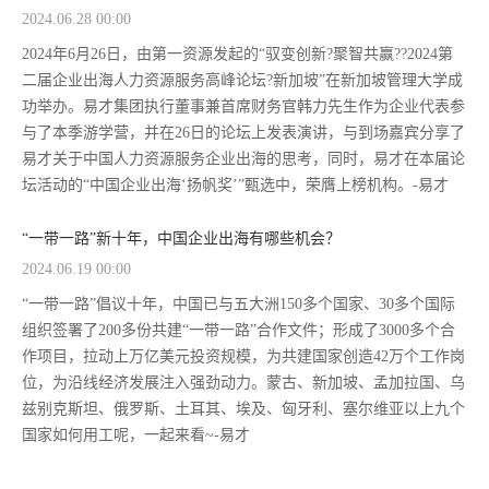
2024.06.28 00:00
2024年6月26日，由第一资源发起的“驭变创新?聚智共赢??2024第
二届企业出海人力资源服务高峰论坛?新加坡”在新加坡管理大学成
功举办。易才集团执行董事兼首席财务官韩力先生作为企业代表参
与了本季游学营，并在26日的论坛上发表演讲，与到场嘉宾分享了
易才关于中国人力资源服务企业出海的思考，同时，易才在本届论
坛活动的“中国企业出海‘扬帆奖’”甄选中，荣膺上榜机构。-易才
“一带一路”新十年，中国企业出海有哪些机会？
2024.06.19 00:00
“一带一路”倡议十年，中国已与五大洲150多个国家、30多个国际
组织签署了200多份共建“一带一路”合作文件；形成了3000多个合
作项目，拉动上万亿美元投资规模，为共建国家创造42万个工作岗
位，为沿线经济发展注入强劲动力。蒙古、新加坡、孟加拉国、乌
兹别克斯坦、俄罗斯、土耳其、埃及、匈牙利、塞尔维亚以上九个
国家如何用工呢，一起来看~-易才