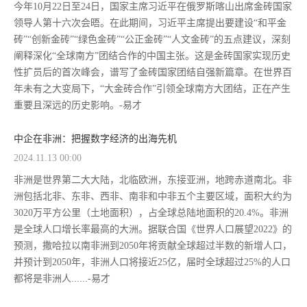
今年10月22日至24日，国家主席习近平在俄罗斯喀山出席金砖国家
领导人第十六次会晤。在此期间，习近平主席提出要建设“和平金
砖”“创新金砖”“绿色金砖”“公正金砖”“人文金砖”的五点建议，深刻
阐释深化“全球南方”团结合作的中国主张。这是金砖国家实现历史
性扩员后的首次峰会，谱写了金砖国家团结自强新篇章。在世界百
年未有之大变局下，“大金砖合作”引领全球南方大团结，正在产生
重要且深远的历史影响。-易才
中企在非洲：把握数字经济的出海先机
2024.11.13 00:00
非洲是世界第二大大陆，北临欧洲，东接亚洲，地跨赤道南北。非
洲包括北非、东非、西非、南非和中非五个主要区域，面积大约为
3020万平方公里（土地面积），占全球总陆地面积的20.4%。非洲
是全球人口增长率最高的大洲。据联合国《世界人口展望2022》的
预测，撒哈拉以南非洲到2050年将贡献全球超过半数的新增人口，
并预计到2050年，非洲人口将接近25亿，届时全球超过25%的人口
都将是非洲人......-易才