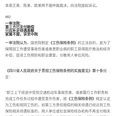
本案王某、陈某、欧某辉不服仲裁裁决，向法院提起诉讼。
#02
一审法院：
第三方已支付赔偿
只应补足待遇差额
家属不服，诉至中院
一审法院认为
，国务院制定
《工伤保险条例》
的立法目的，是为了
保障因工作遭受事故伤害或者患职业病的职工获得医疗救治和经济
补偿，促进工伤预防和职业康复，分散用人单位风险。
《四川省人民政府关于贯彻工伤保险条例的实施意见》第十条
规
定：
“职工上下班途中受到交通机动车事故伤害，或者履行工作职责和
完成工作任务过程中遭受意外伤害，按
《工伤保险条例》
规定认定
为工伤和视同工伤的，如第三方责任赔偿的相关待遇已经达到工伤
保险相关待遇标准的，用人单位或社会保险经办机构不再支付相关