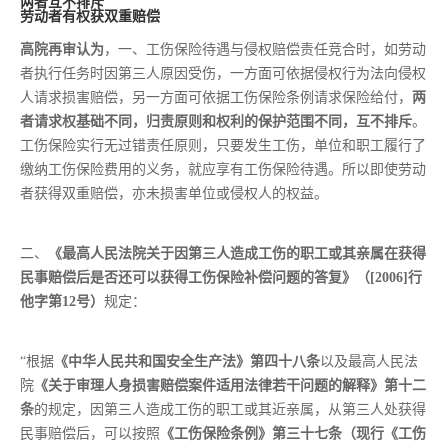
两者互不排斥
劳动者有权获双重赔偿
高院再审认为
，一、工伤保险待遇与侵权赔偿责任竞合时，如劳动
者执行任务时因第三人原因受伤，一方面可依据侵权行为法向侵权
人请求损害赔偿，另一方面可依据工伤保险条例请求保险给付，
两
者请求权基础不同，归责原则和权利的保护范围不同，互不排斥
。
工伤保险实行无过错责任原则，只要发生工伤，单位和职工履行了
缴纳工伤保险费用的义务，就应享有工伤保险待遇。所以即使劳动
者获得双重赔偿，亦未损害单位或侵权人的权益。
二、
《最高人民法院关于因第三人造成工伤的职工或其亲属在获得
民事赔偿后是否还可以获得工伤保险补偿问题的答复》（[2006]行
他字第12号）
规定：
“根据
《中华人民共和国安全生产法》
第四十八条
以及最高人民法
院
《关于审理人身损害赔偿案件适用法律若干问题的解释》第十二
条
的规定，因第三人造成工伤的职工或其近亲属，从第三人处获得
民事赔偿后，可以按照
《工伤保险条例》第三十七条（现行《工伤