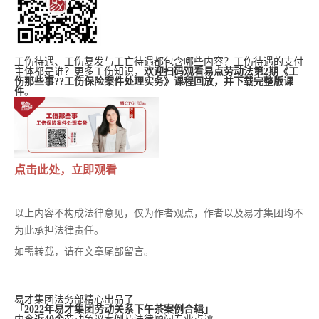
工伤待遇、工伤复发与工亡待遇都包含哪些内容？工伤待遇的支付
主体都是谁？更多工伤知识，
欢迎扫码观看易点劳动法第2期《工
伤那些事??工伤保险案件处理实务》
课程回放
，并下载完整版课
件
。
点击此处，立即观看
以上内容不构成法律意见，仅为作者观点，作者以及易才集团均不
为此承担法律责任。
如需转载，请在文章尾部留言。
易才集团法务部精心出品了
「2022年易才集团劳动关系下午茶案例合辑」