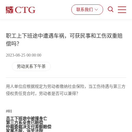
联系我们
产品与服务
解决方案
资源中心
职工上下班途中遭遇车祸，可获民事和工伤双重赔
偿吗？
2023-08-25 00:00:00
劳动关系下午茶
用人单位应根据规定为劳动者缴纳社会保险，当工伤待遇与第三方
侵权责任竞合时，劳动者是否可以兼得？
#01
员工下班途中被撞身亡
第三方系全责已赔偿
仲裁委裁决支付差额赔偿
家属不服，诉至法院