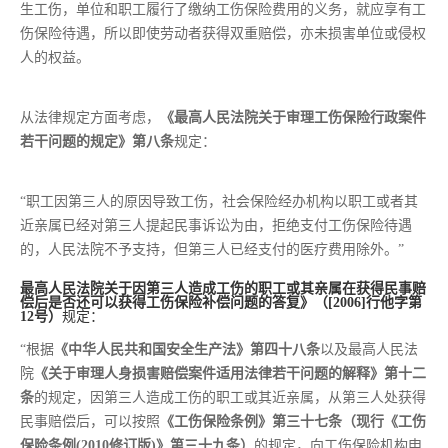
生工伤，单位和职工履行了缴纳工伤保险费用的义务，就应享有工
伤保险待遇，所以即使劳动者获得双重赔偿，亦未损害单位或侵权
人的权益。
从法律规定方面考虑，
《最高人民法院关于审理工伤保险行政案件
若干问题的规定》第八条
规定：
“职工因第三人的原因导致工伤，社会保险经办机构以职工或者其
近亲属已经对第三人提起民事诉讼为由，拒绝支付工伤保险待遇
的，人民法院不予支持，但第三人已经支付的医疗费用除外。”
最高人民法院关于因第三人造成工伤的职工或其亲属在获得民事赔
偿后是否还可以获得工伤保险补偿问题的答复》（[2006]行他字第
12号）
规定：
“根据
《中华人民共和国安全生产法》第四十八条
以及最高人民法
院
《关于审理人身损害赔偿案件适用法律若干问题的解释》第十二
条
的规定，因第三人造成工伤的职工或其近亲属，从第三人处获得
民事赔偿后，可以按照
《工伤保险条例》第三十七条（现行《工伤
保险条例(2010修订版)》第三十九条）
的规定，向工伤保险机构申