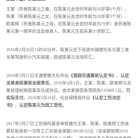
王某（死者陈某元之妻，在陈某元去世时年龄为50岁零6个月）、
陈某（死者陈某元之女，在陈某元去世时年龄为28岁零3个月）、
欧某辉（死者陈某元之母，在陈某元去世时年龄为79岁）是死者陈
某元第一顺序的法定继承人，陈某元生前系某小学职工。
2016年2月26日15时40分许，陈某元在下班途中骑摩托车与第三者
龙某驾驶的小汽车碰撞，造成陈某元当场死亡。
2016年3月21日交通警察大队作出
《道路交通事故认定书》
，
认定
龙某承担事故全部责任
。2016年4月1日，王某、陈某、欧某辉与龙
某就侵权赔偿事宜达成协议，由龙某赔偿各项损失510468.5元，
已
实际支付
。2016年5月16日，社会保障局作出
《认定工伤决定
书》
，
认定陈某元为因工受伤
。
2017年3月27日工伤保险基金审核拨付王某、陈某、欧某辉工伤丧
葬补助金和一次性工亡补助金差额138340.02元（该金额依照2016