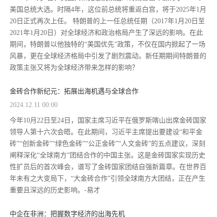
美国总统大选。时隔4年，这位前总统将重返白宫，将于2025年1月
20日正式再次上任。 特朗普的上一任总统任期（2017年1月20日至
2021年1月20日）对全球经济和政治格局产生了深远的影响。在此
期间，特朗普以他独特的“美国优先”政策，不仅在国内掀起了一场
风暴，更在全球经济格局中引发了剧烈震动。新任期期间特朗普的
政策主张又将为全球经济带来怎样的影响？
金砖合作新纪元：拓展出海机遇与全球合作
2024.12.11 00:00
今年10月22日至24日，国家主席习近平在俄罗斯喀山出席金砖国家
领导人第十六次会晤。在此期间，习近平主席提出要建设“和平金
砖”“创新金砖”“绿色金砖”“公正金砖”“人文金砖”的五点建议，深刻
阐释深化“全球南方”团结合作的中国主张。这是金砖国家实现历史
性扩员后的首次峰会，谱写了金砖国家团结自强新篇章。在世界百
年未有之大变局下，“大金砖合作”引领全球南方大团结，正在产生
重要且深远的历史影响。-易才
中企在非洲：把握数字经济的出海先机