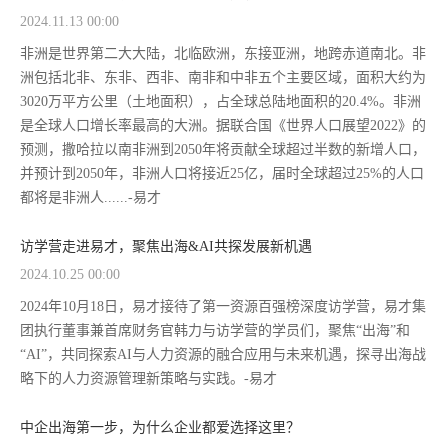
2024.11.13 00:00
非洲是世界第二大大陆，北临欧洲，东接亚洲，地跨赤道南北。非
洲包括北非、东非、西非、南非和中非五个主要区域，面积大约为
3020万平方公里（土地面积），占全球总陆地面积的20.4%。非洲
是全球人口增长率最高的大洲。据联合国《世界人口展望2022》的
预测，撒哈拉以南非洲到2050年将贡献全球超过半数的新增人口，
并预计到2050年，非洲人口将接近25亿，届时全球超过25%的人口
都将是非洲人......-易才
访学营走进易才，聚焦出海&AI共探发展新机遇
2024.10.25 00:00
2024年10月18日，易才接待了第一资源百强榜深度访学营，易才集
团执行董事兼首席财务官韩力与访学营的学员们，聚焦“出海”和
“AI”，共同探索AI与人力资源的融合应用与未来机遇，探寻出海战
略下的人力资源管理新策略与实践。-易才
中企出海第一步，为什么企业都爱选择这里？